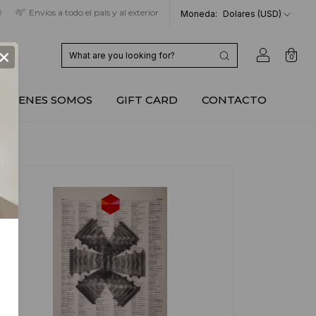
9
Envíos a todo el país y al exterior
Moneda:
Dolares (USD)
×
0
QUIENES SOMOS
GIFT CARD
CONTACTO