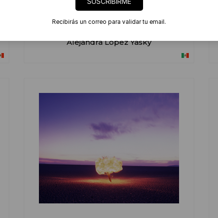
SUSCRIBIRME
Recibirás un correo para validar tu email.
Alejandra Lopez Yasky