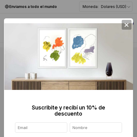
Enviamos a todo el mundo
Moneda:
Dolares (USD)
×
0
Suscribite y recibí un 10% de
descuento