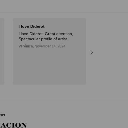
I love Diderot
Arte para tod
I love Diderot. Great attention,
Gran herramie
Spectacular profile of artist.
introducirme al
facil acceso y g
Verónica,
November 14, 2024
atencion.
Mario,
October 09
ner