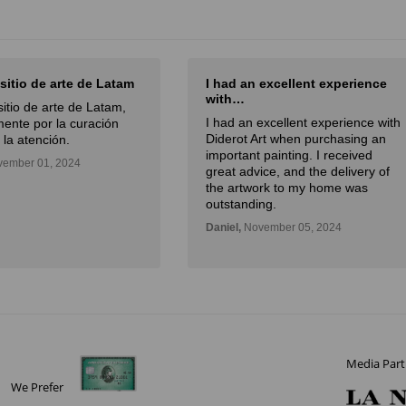
 sitio de arte de Latam
I had an excellent experience
with…
sitio de arte de Latam,
I had an excellent experience with
ente por la curación
Diderot Art when purchasing an
 la atención.
important painting. I received
ember 01, 2024
great advice, and the delivery of
the artwork to my home was
outstanding.
Daniel,
November 05, 2024
Media Part
We Prefer