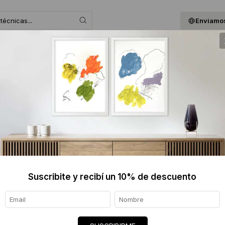
Enviamos
 ASESORAMOS
BLOG
QUIENES SOMOS
GIF
EXPERIENCIA DE VIVIR CON 
Suscribite y recibí un 10% de descuento
isfrutarlo en tu casa u oficina es posib