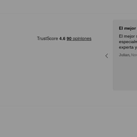
Muy buena experiencia
El mejor
Muy buena experiencia. Diderot
El mejor 
es una excelente y novedosa
especialm
eful
forma de poder ver, aprender,
experta y
only
comprar arte y con la posibilidad
Julian,
Nov
a lot
de probarlo. Me fue muy bien!
Deli,
September 12, 2024
ore