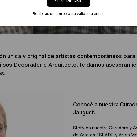
SUSCRIBIRME
Recibirás un correo para validar tu email.
ón única y original de artistas contemporáneos para 
. Si sos Decorador o Arquitecto, te damos asesorami
es.
Conocé a nuestra Curado
Jaugust.
Stefy es nuestra Curadora y A
de Arte en ESEADE y Artes Vis