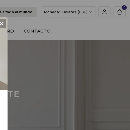
0
 a todo el mundo
Moneda:
Dolares (USD)
×
T CARD
CONTACTO
ARTE
le