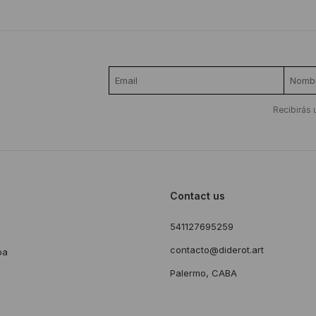
Recibirás 
Contact us
541127695259
s
contacto@diderot.art
ba
Palermo, CABA