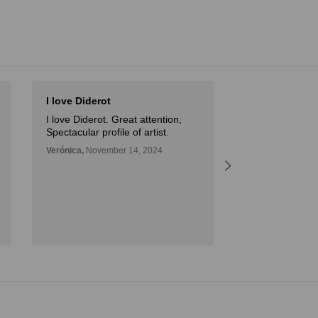
I love Diderot
Arte para tod
I love Diderot. Great attention,
Gran herramie
Spectacular profile of artist.
introducirme al
facil acceso y g
Verónica,
November 14, 2024
atencion.
Mario,
October 09