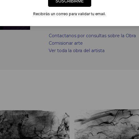
SUSCRIBIRME
LEER MAS
Recibirás un correo para validar tu email.
Links
Contactanos por consultas sobre la Obra
Comisionar arte
Ver toda la obra del artista