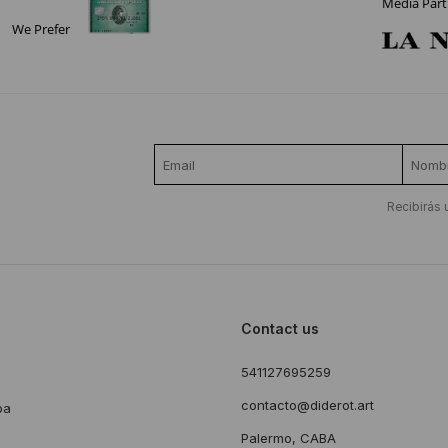
Media Part
We Prefer
Recibirás 
Contact us
541127695259
s
contacto@diderot.art
ba
Palermo, CABA