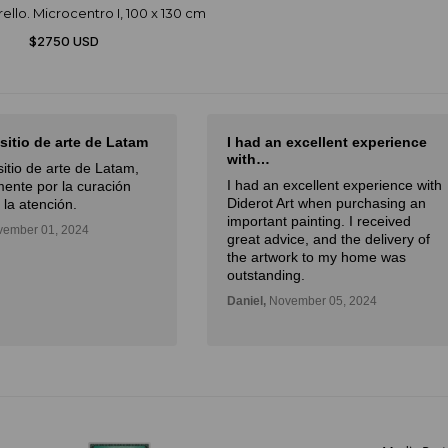
ello. Microcentro I, 100 x 130 cm
$2750 USD
 sitio de arte de Latam
I had an excellent experience
with…
sitio de arte de Latam,
I had an excellent experience with
ente por la curación
Diderot Art when purchasing an
 la atención.
important painting. I received
ember 01, 2024
great advice, and the delivery of
the artwork to my home was
outstanding.
Daniel,
November 05, 2024