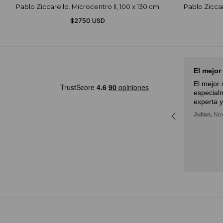
Pablo Ziccarello. Microcentro II, 100 x 130 cm
Pablo Ziccar
$2750 USD
Muy buena experiencia
El mejor
Muy buena experiencia. Diderot
El mejor 
es una excelente y novedosa
especialm
eful
forma de poder ver, aprender,
experta y
only
comprar arte y con la posibilidad
Julian,
Nov
a lot
de probarlo. Me fue muy bien!
Deli,
September 12, 2024
ore