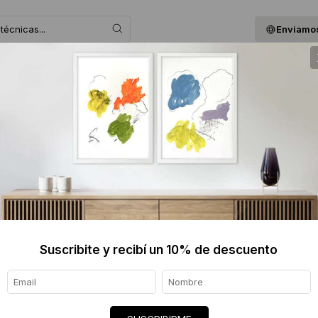
Enviamos
 ASESORAMOS
BLOG
QUIENES SOMOS
GIF
Pablo Ziccarello
8/8/1972
Escuela Nacional de Bellas Artes “Prilidia
Aisenberg
Artista y fotografo referente de la escen
Suscribite y recibí un 10% de descuento
Sus obras pueden encontrarse en diversas
Bs.As., Museo de Arte Contemporáneo de 
Kunsten y AKZO nobel collection de los P