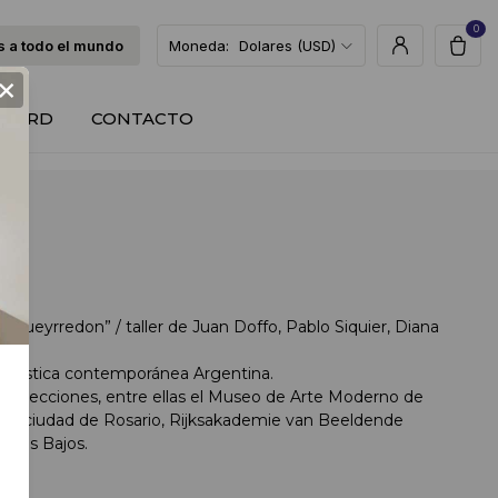
0
 a todo el mundo
Moneda:
Dolares (USD)
×
T CARD
CONTACTO
no Pueyrredon” / taller de Juan Doffo, Pablo Siquier, Diana
a artística contemporánea Argentina.
 colecciones, entre ellas el Museo de Arte Moderno de
la ciudad de Rosario, Rijksakademie van Beeldende
aíses Bajos.