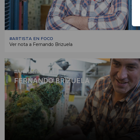
#ARTISTA EN FOCO
Ver nota a Fernando Brizuela
#Artistaenfoco
FERNANDO BRIZUELA