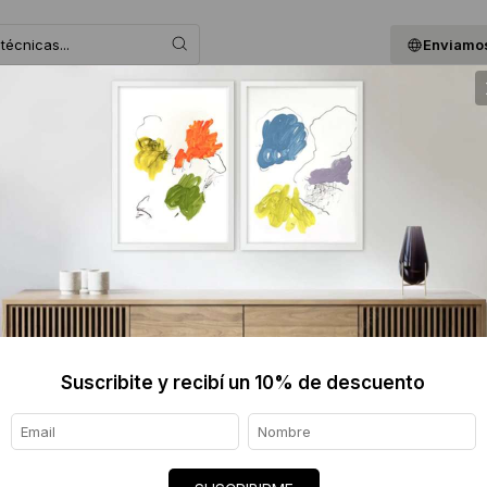
Enviamos
 ASESORAMOS
BLOG
QUIENES SOMOS
GIF
Fernando Brizuela
Buenos Aires, 1971
Profesor de Pintura, Escuela Nacional de 
Taller Carolina Antoniadis
Taller Juan Doffo
Suscribite y recibí un 10% de descuento
Podemos encontrar sus obras en el coleccio
Fernando Brizuela a través de su obra, s
Haciendo foco en temas como lo bélico, la 
sociales, plantea un juego entre lo permit