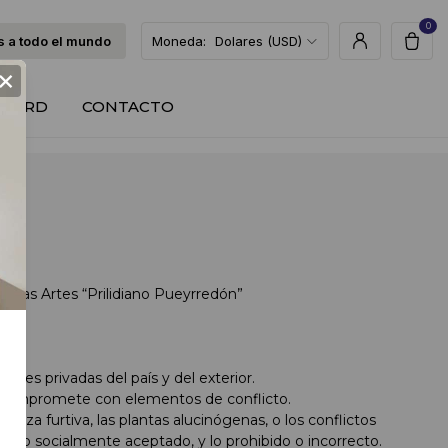
0
 a todo el mundo
Moneda:
Dolares (USD)
×
T CARD
CONTACTO
Bellas Artes “Prilidiano Pueyrredón”
nes privadas del país y del exterior.
e compromete con elementos de conflicto.
caza furtiva, las plantas alucinógenas, o los conflictos
ido o socialmente aceptado, y lo prohibido o incorrecto.