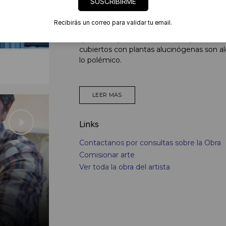
SUSCRIBIRME
Hipnotizando y seduciendo mediante lo atr
al espectador a cuestionarse y a poner en 
Recibirás un correo para validar tu email.
El hermoso destello blanco que en realida
que se desprende de lo natural para conver
cubiertos con plantas alucinógenas son al
lo polémico.
LEER MAS
Links
Contactanos por consultas sobre la Obra
Comisionar arte
Ver toda la obra del artista