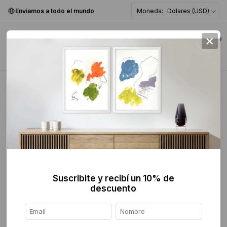
Enviamos a todo el mundo
Moneda:
Dolares (USD)
×
0
Home
>
Fotografía
>
Color
Color
FILTER
Suscribite y recibí un 10% de
descuento