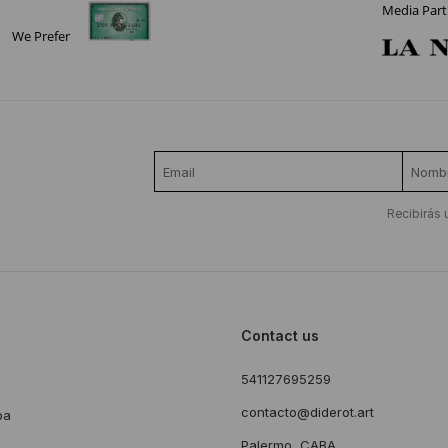
Media Part
We Prefer
Recibirás 
Contact us
541127695259
s
contacto@diderot.art
ba
Palermo, CABA