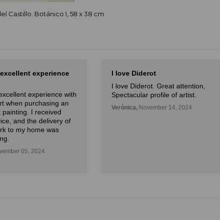
el Castillo. Botánico I, 58 x 38 cm
 excellent experience
I love Diderot
I love Diderot. Great attention,
excellent experience with
Spectacular profile of artist.
Art when purchasing an
Verónica,
November 14, 2024
 painting. I received
ice, and the delivery of
ork to my home was
ng.
ember 05, 2024