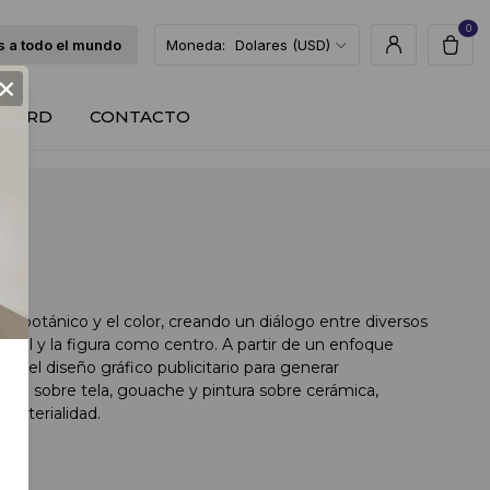
0
 a todo el mundo
Moneda:
Dolares (USD)
×
T CARD
CONTACTO
re lo botánico y el color, creando un diálogo entre diversos
ocal y la figura como centro. A partir de un enfoque
es del diseño gráfico publicitario para generar
lico sobre tela, gouache y pintura sobre cerámica,
 materialidad.