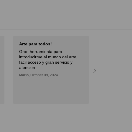
Arte para todos!
Excellent Serv
Gran herramienta para
Débora,
October 
introducirme al mundo del arte,
facil acceso y gran servicio y
atencion.
Mario,
October 09, 2024