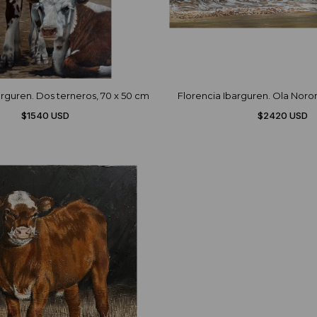
arguren. Dos terneros, 70 x 50 cm
Florencia Ibarguren. Ola Noro
$1540 USD
$2420 USD