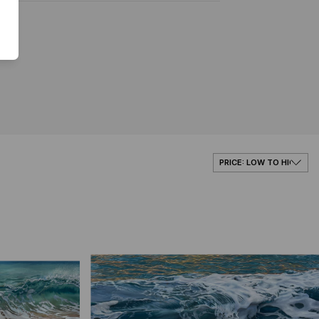
tural, contrases del paisaje rural, atmosfera
de la naturaleza, conexion con los detalles que