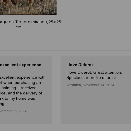
arguren. Ternero mirando, 25 x 25
cm
 excellent experience
I love Diderot
I love Diderot. Great attention,
excellent experience with
Spectacular profile of artist.
Art when purchasing an
Verónica,
November 14, 2024
 painting. I received
ice, and the delivery of
ork to my home was
ng.
ember 05, 2024