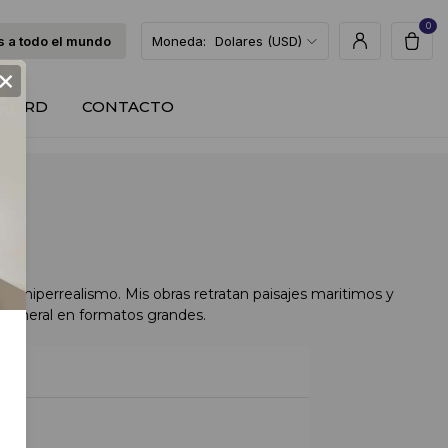
0
 a todo el mundo
Moneda:
Dolares (USD)
×
T CARD
CONTACTO
 en hiperrealismo. Mis obras retratan paisajes maritimos y
n general en formatos grandes.