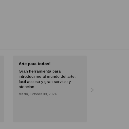
Arte para todos!
Excellent Serv
Gran herramienta para
Débora,
October 
introducirme al mundo del arte,
facil acceso y gran servicio y
atencion.
Mario,
October 09, 2024