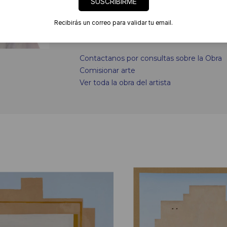
SUSCRIBIRME
LEER MAS
Recibirás un correo para validar tu email.
Links
Contactanos por consultas sobre la Obra
Comisionar arte
Ver toda la obra del artista