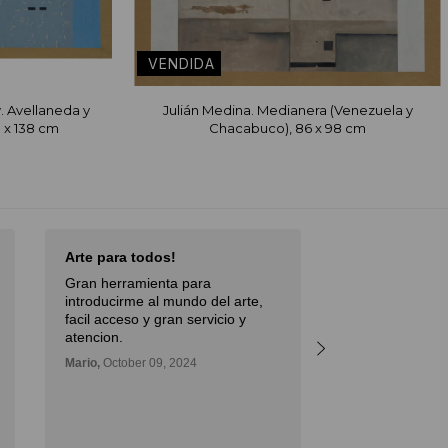
. Avellaneda y
Julián Medina. Medianera (Venezuela y
0 x 138 cm
Chacabuco), 86 x 98 cm
Arte para todos!
Excellent Serv
Gran herramienta para
Débora,
October 
introducirme al mundo del arte,
facil acceso y gran servicio y
atencion.
Mario,
October 09, 2024