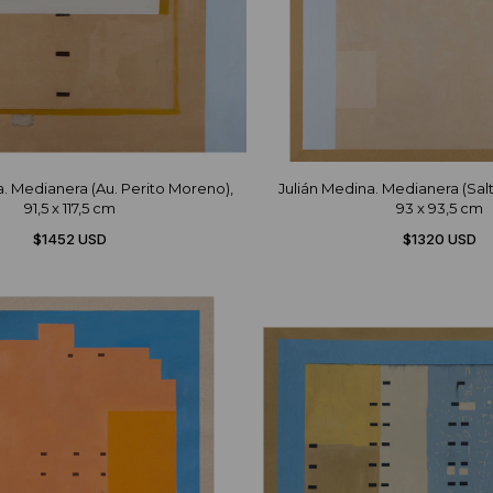
a. Medianera (Au. Perito Moreno),
Julián Medina. Medianera (Sal
91,5 x 117,5 cm
93 x 93,5 cm
$1452 USD
$1320 USD