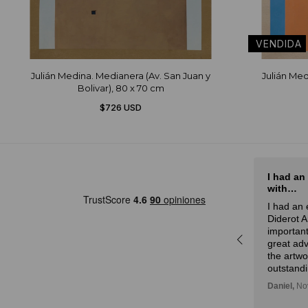
Julián Medina. Medianera (Av. San Juan y
Julián Med
Bolivar), 80 x 70 cm
$726 USD
El mejor sitio de arte de Latam
I had an
with…
rot
El mejor sitio de arte de Latam,
I had an 
a
especialmente por la curación
Diderot 
r,
experta y la atención.
important
idad
Julian,
November 01, 2024
great adv
n!
the artw
outstandi
Daniel,
Nov