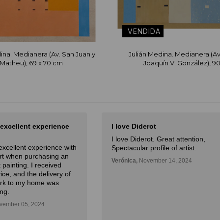
ina. Medianera (Av. San Juan y
Julián Medina. Medianera (Av
Matheu), 69 x 70 cm
Joaquín V. González), 9
 excellent experience
I love Diderot
I love Diderot. Great attention,
excellent experience with
Spectacular profile of artist.
Art when purchasing an
Verónica,
November 14, 2024
 painting. I received
ice, and the delivery of
ork to my home was
ng.
ember 05, 2024