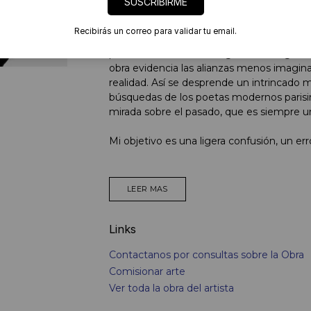
SUSCRIBIRME
investigaciones que le abrieron inespera
de fotografías provenientes de internet, 
Recibirás un correo para validar tu email.
invenciones de los maestros del collage, a
planeta de los artistas digitales del siglo 
obra evidencia las alianzas menos imagin
realidad. Así se desprende un intrincado 
búsquedas de los poetas modernos parisin
mirada sobre el pasado, que es siempre un
Mi objetivo es una ligera confusión, un err
LEER MAS
Links
Contactanos por consultas sobre la Obra
Comisionar arte
Ver toda la obra del artista