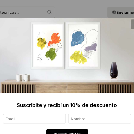
Enviamos
 ASESORAMOS
BLOG
QUIENES SOMOS
GIF
Gisela Faure
Concepción de Uruguay, Argentina, 1977.
Es considerada una de las realizadoras vi
año 2011 hasta hoy, lleva sus ideas gráfica
internacionales y a su vez colabora en dir
Suscribite y recibí un 10% de descuento
Diseñadora Gráfica recibida en la Univers
Provincia de Mendoza en el año 2000, desd
Dueña de un imaginario pletórico y en co