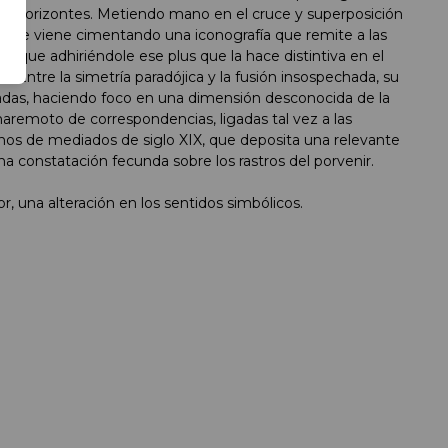
dos horizontes. Metiendo mano en el cruce y superposición
Faure viene cimentando una iconografía que remite a las
unque adhiriéndole ese plus que la hace distintiva en el
XXI. Entre la simetría paradójica y la fusión insospechada, su
adas, haciendo foco en una dimensión desconocida de la
maremoto de correspondencias, ligadas tal vez a las
os de mediados de siglo XIX, que deposita una relevante
a constatación fecunda sobre los rastros del porvenir.
or, una alteración en los sentidos simbólicos.