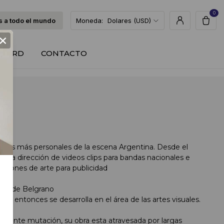
0
 a todo el mundo
Moneda:
Dolares (USD)
×
T CARD
CONTACTO
suales más personales de la escena Argentina. Desde el
s a la dirección de videos clips para bandas nacionales e
ecciones de arte para publicidad
idad de Belgrano
e entonces se desarrolla en el área de las artes visuales.
nstante mutación, su obra esta atravesada por largas