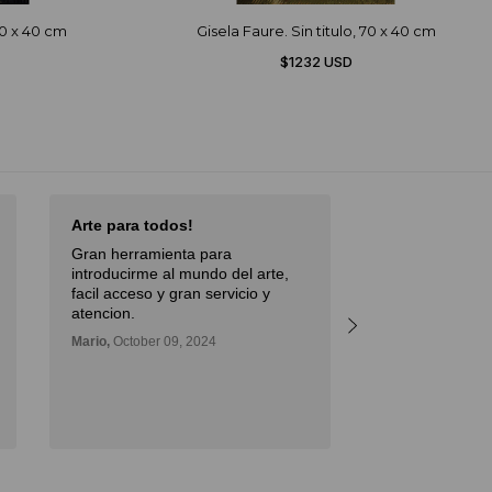
70 x 40 cm
Gisela Faure. Sin titulo, 70 x 40 cm
$1232 USD
Arte para todos!
Excellent Serv
Gran herramienta para
Débora,
October 
introducirme al mundo del arte,
facil acceso y gran servicio y
atencion.
Mario,
October 09, 2024