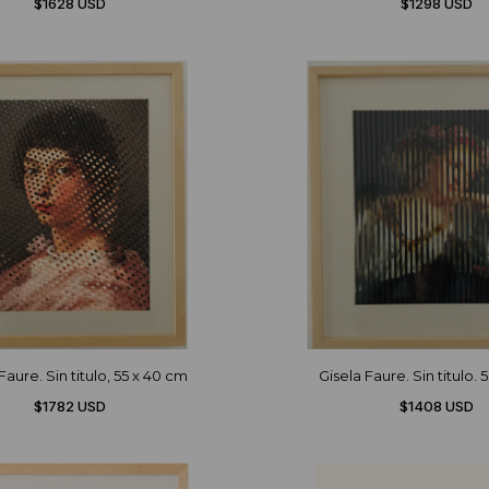
$1628 USD
$1298 USD
Faure. Sin titulo, 55 x 40 cm
Gisela Faure. Sin titulo. 
$1782 USD
$1408 USD