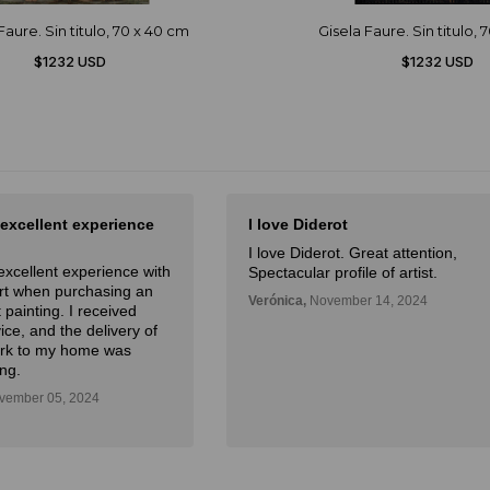
Faure. Sin titulo, 70 x 40 cm
Gisela Faure. Sin titulo, 
$1232 USD
$1232 USD
 excellent experience
I love Diderot
I love Diderot. Great attention,
excellent experience with
Spectacular profile of artist.
Art when purchasing an
Verónica,
November 14, 2024
 painting. I received
ice, and the delivery of
ork to my home was
ng.
ember 05, 2024