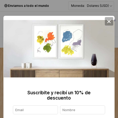
Enviamos a todo el mundo
Moneda:
Dolares (USD)
×
0
Home
>
Collage
>
Suscribite y recibí un 10% de
descuento