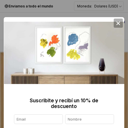
Enviamos a todo el mundo
Moneda:
Dolares (USD)
×
0
Home
>
Collage
>
Suscribite y recibí un 10% de
descuento