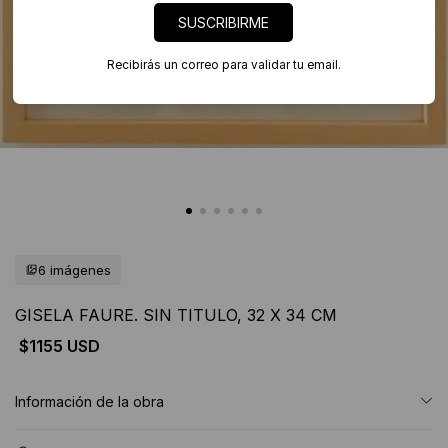
SUSCRIBIRME
Recibirás un correo para validar tu email.
6 imágenes
GISELA FAURE. SIN TITULO, 32 X 34 CM
$1155 USD
Información de la obra