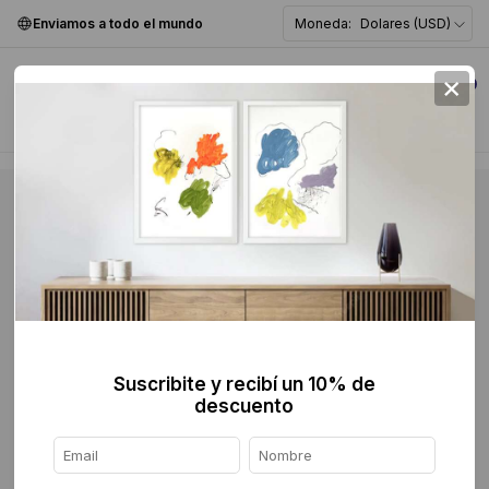
Enviamos a todo el mundo
Moneda:
Dolares (USD)
×
0
Suscribite y recibí un 10% de
descuento