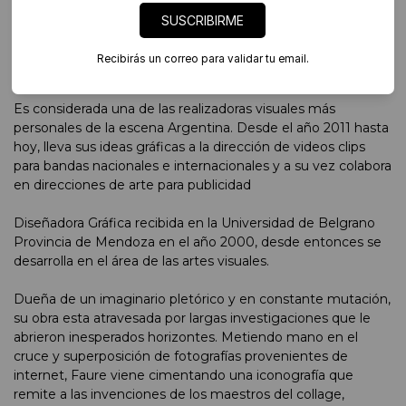
SUSCRIBIRME
Gisela Faure
Recibirás un correo para validar tu email.
Concepción de Uruguay, Argentina, 1977.
Es considerada una de las realizadoras visuales más
personales de la escena Argentina. Desde el año 2011 hasta
hoy, lleva sus ideas gráficas a la dirección de videos clips
para bandas nacionales e internacionales y a su vez colabora
en direcciones de arte para publicidad
Diseñadora Gráfica recibida en la Universidad de Belgrano
Provincia de Mendoza en el año 2000, desde entonces se
desarrolla en el área de las artes visuales.
Dueña de un imaginario pletórico y en constante mutación,
su obra esta atravesada por largas investigaciones que le
abrieron inesperados horizontes. Metiendo mano en el
cruce y superposición de fotografías provenientes de
internet, Faure viene cimentando una iconografía que
remite a las invenciones de los maestros del collage,