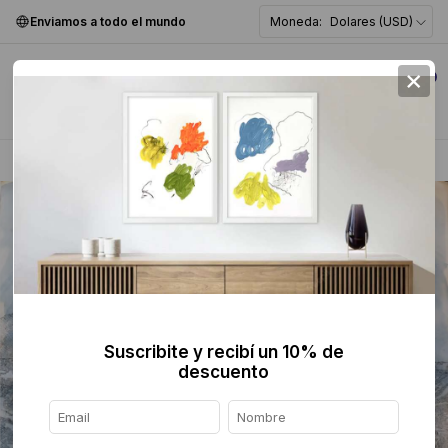
Enviamos a todo el mundo
Moneda:
Dolares (USD)
×
0
Home
>
Pintura
>
Abstracta
>
Suscribite y recibí un 10% de
descuento