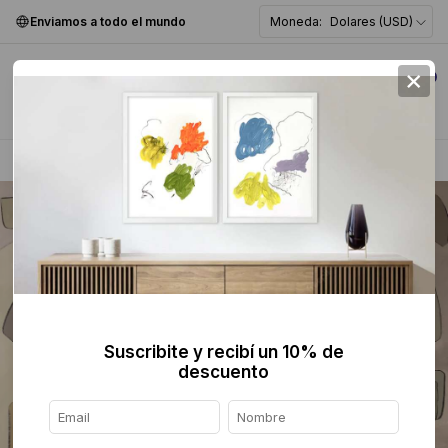
Enviamos a todo el mundo
Moneda:
Dolares (USD)
×
0
Home
>
Pintura
>
Abstracta
>
Suscribite y recibí un 10% de
descuento