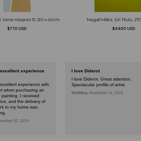
 Serie Húsares 15, 120 x 40cm.
Magalí Milkis. Sin Título, 2
$770 USD
$4400 USD
 excellent experience
I love Diderot
I love Diderot. Great attention,
excellent experience with
Spectacular profile of artist.
Art when purchasing an
Verónica,
November 14, 2024
 painting. I received
ice, and the delivery of
ork to my home was
ng.
ember 05, 2024