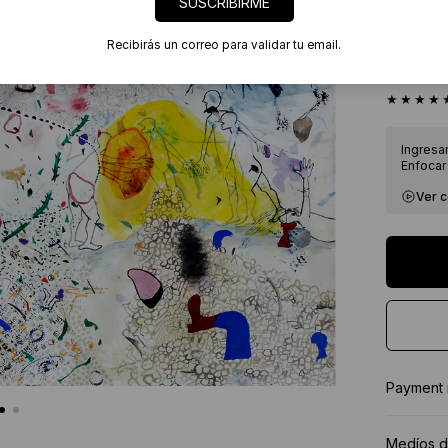
SUSCRIBIRME
Envíos
7 días
Recibirás un correo para validar tu email.
Certif
★★★★
Ingresa
Enfocar 
Ver 
Payment
Medíos d