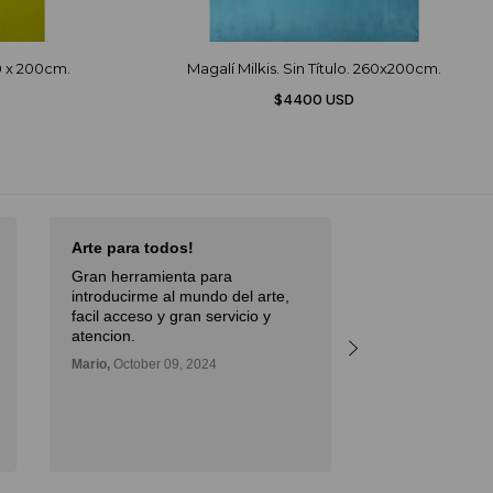
70 x 200cm.
Magalí Milkis. Sin Título. 260x200cm.
$4400 USD
Arte para todos!
Excellent Serv
Gran herramienta para
Débora,
October 
introducirme al mundo del arte,
facil acceso y gran servicio y
atencion.
Mario,
October 09, 2024