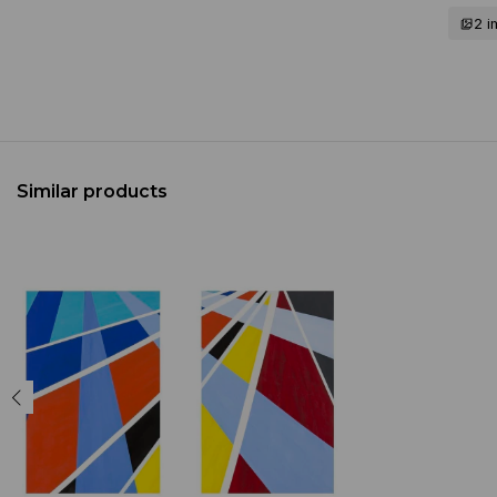
2 
Similar products