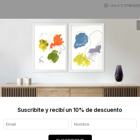
+54 9 11 2769525
 ASESORAMOS
TIENDA DE OBJETOS
BLOG
MARIA 
$4400
Informaci
Suscribite y recibí un 10% de descuento
Ver tod
Origen de