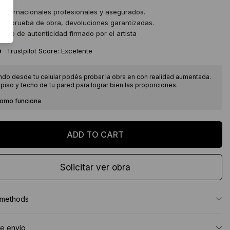
 internacionales profesionales y asegurados.
 de prueba de obra, devoluciones garantizadas.
icado de autenticidad firmado por el artista
★
Trustpilot Score: Excelente
ndo desde tu celular podés probar la obra en con realidad aumentada.
piso y techo de tu pared para lograr bien las proporciones.
como funciona
Solicitar ver obra
 methods
e envío