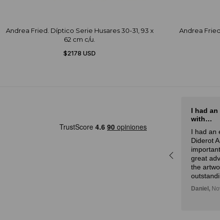
Andrea Fried. Díptico Serie Husares 30-31, 93 x
Andrea Fried.
62 cm c/u.
$2178 USD
El mejor sitio de arte de Latam
I had an
with…
rot
El mejor sitio de arte de Latam,
I had an 
a
especialmente por la curación
Diderot 
r,
experta y la atención.
important
idad
Julian,
November 01, 2024
great adv
n!
the artw
outstandi
Daniel,
Nov