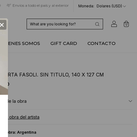
9
Envíos a todo el país y al exterior
Moneda:
Dolares (USD)
×
0
QUIENES SOMOS
GIFT CARD
CONTACTO
MARTA FASOLI. SIN TITULO, 140 X 127 CM
 USD
ón de la obra
a la obra del artista
 la obra:
Argentina