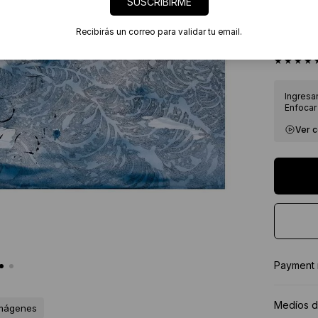
SUSCRIBIRME
Envíos
7 días
Recibirás un correo para validar tu email.
Certif
★★★★
Ingresa
Enfocar 
Ver 
Payment
Medíos d
imágenes