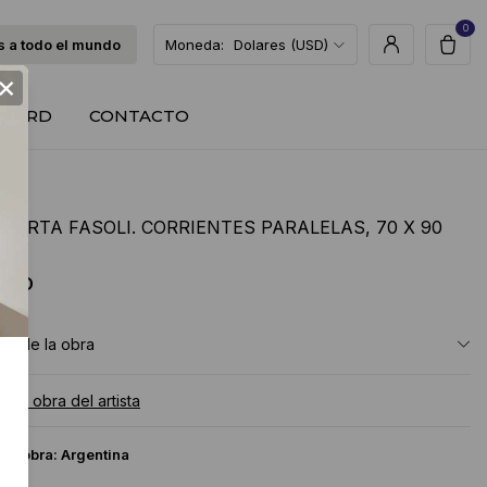
0
 a todo el mundo
Moneda:
Dolares (USD)
×
T CARD
CONTACTO
MARTA FASOLI. CORRIENTES PARALELAS, 70 X 90
 USD
ón de la obra
a la obra del artista
 la obra:
Argentina