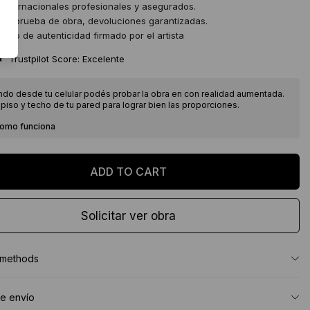
 internacionales profesionales y asegurados.
 de prueba de obra, devoluciones garantizadas.
icado de autenticidad firmado por el artista
★
Trustpilot Score: Excelente
ndo desde tu celular podés probar la obra en con realidad aumentada.
piso y techo de tu pared para lograr bien las proporciones.
como funciona
Solicitar ver obra
 methods
e envío