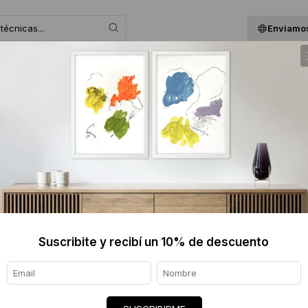
Enviamos
 ASESORAMOS
BLOG
QUIENES SOMOS
GIF
MARIA 
CM
$3300
Informaci
Suscribite y recibí un 10% de descuento
Ver tod
Origen de