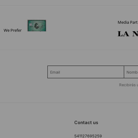
Media Part
We Prefer
Recibirás 
Contact us
541127695259
s