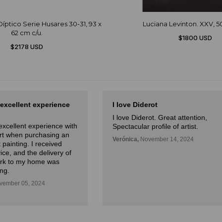
íptico Serie Husares 30-31, 93 x
Luciana Levinton. XXV, 
62 cm c/u.
$1800 USD
$2178 USD
 excellent experience
I love Diderot
I love Diderot. Great attention,
excellent experience with
Spectacular profile of artist.
Art when purchasing an
Verónica,
November 14, 2024
 painting. I received
ice, and the delivery of
ork to my home was
ng.
ember 05, 2024