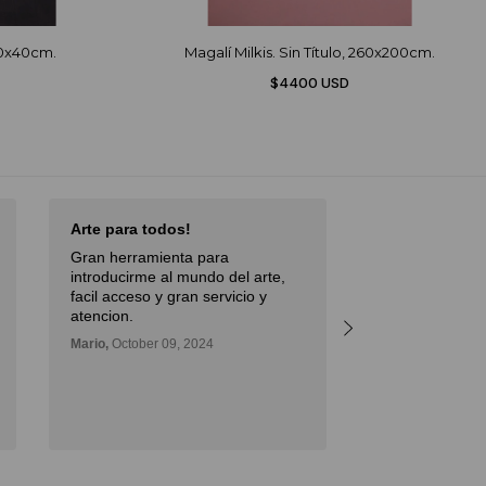
50x40cm.
Magalí Milkis. Sin Título, 260x200cm.
$4400 USD
Arte para todos!
Excellent Serv
Gran herramienta para
Débora,
October 
introducirme al mundo del arte,
facil acceso y gran servicio y
atencion.
Mario,
October 09, 2024