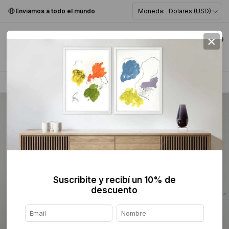
Enviamos a todo el mundo
Moneda:
Dolares (USD)
×
0
Home
>
Pintura
>
Abstracta
>
Suscribite y recibí un 10% de
descuento