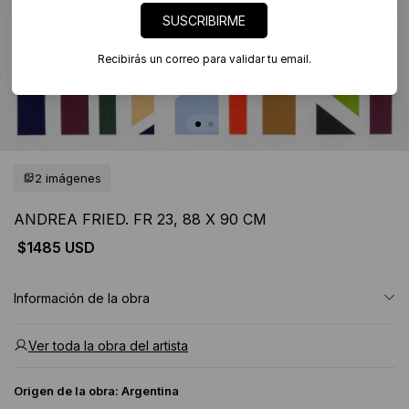
SUSCRIBIRME
Recibirás un correo para validar tu email.
2 imágenes
ANDREA FRIED. FR 23, 88 X 90 CM
$1485 USD
Información de la obra
Ver toda la obra del artista
Origen de la obra:
Argentina