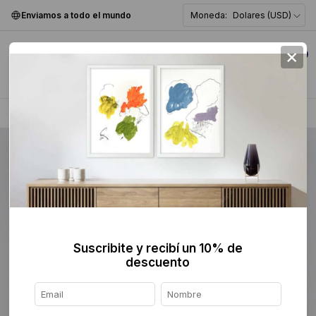
Enviamos a todo el mundo
Moneda:
Dolares (USD)
×
0
Home
>
Pintura
>
Abstracta
>
Suscribite y recibí un 10% de
descuento