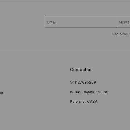
Recibirás 
Contact us
541127695259
s
contacto@diderot.art
ba
Palermo, CABA