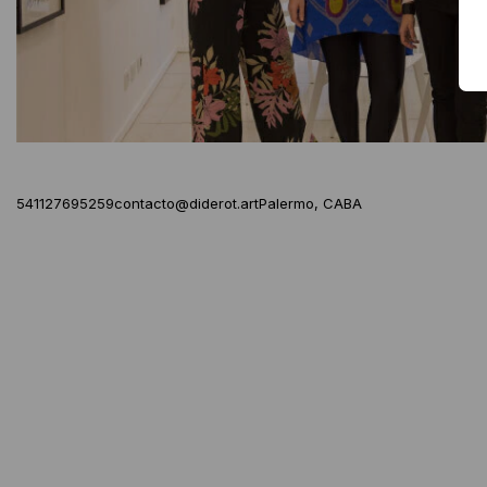
541127695259
contacto@diderot.art
Palermo, CABA