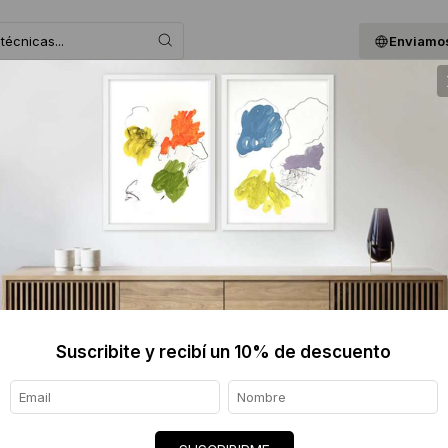
Enviamos
 ASESORAMOS
BLOG
QUIENES SOMOS
GIF
You are cons
Sofia Gallo. 
Suscribite y recibí un 10% de descuento
NAME