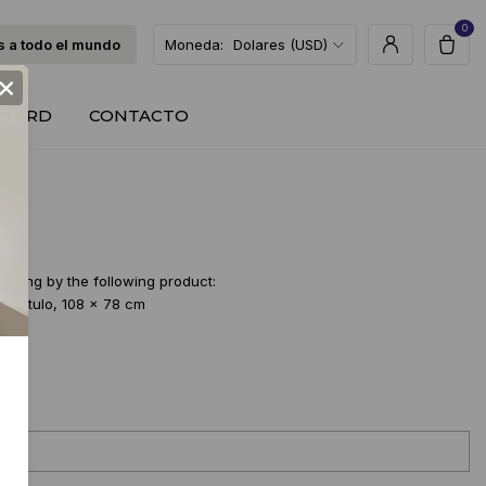
0
 a todo el mundo
Moneda:
Dolares (USD)
×
T CARD
CONTACTO
ulting by the following product:
Sin titulo, 108 x 78 cm