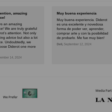
na experiencia
El mejor sitio de arte de Latam
a experiencia. Diderot
El mejor sitio de arte de Latam,
xcelente y novedosa
especialmente por la curación
poder ver, aprender,
experta y la atención.
rte y con la posibilidad
Julian,
November 01, 2024
rlo. Me fue muy bien!
mber 12, 2024
Media Part
We Prefer