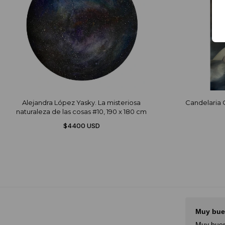
Alejandra López Yasky. La misteriosa
Candelaria O
naturaleza de las cosas #10, 190 x 180 cm
$4400 USD
ir
Great attention, amazing
Muy bue
experience!
Muy buen