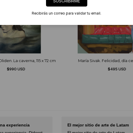
SUSCRIBIRME
Recibirás un correo para validar tu email.
liden. La caverna, 115 x 72 cm
María Sivak. Felicidad, día 
$990 USD
$495 USD
na experiencia
El mejor sitio de arte de Latam
a experiencia. Diderot
El mejor sitio de arte de Latam,