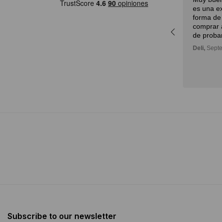
It is always an amazing
es una e
experience! We are truly grateful
forma de 
with Diderot’s attention. Not only
comprar a
for providing advice but also a lot
de proba
of patience. Undoubtedly, we
Deli,
Septe
would choose Diderot one more
time...
María,
November 14, 2024
Subscribe to our newsletter