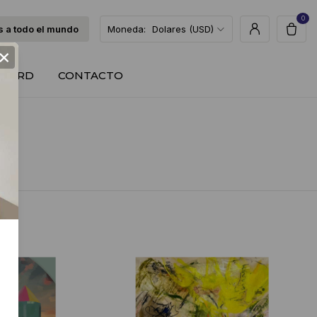
0
 a todo el mundo
Moneda:
Dolares (USD)
×
T CARD
CONTACTO