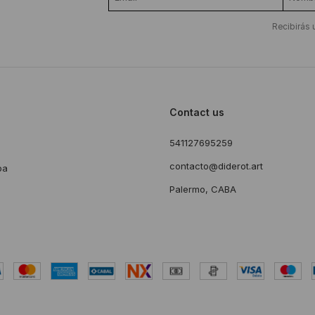
Recibirás 
Contact us
541127695259
s
contacto@diderot.art
ba
Palermo, CABA