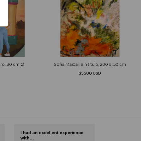
cero, 30 cm Ø
Sofia Mastai. Sin título, 200 x 150 cm
$5500 USD
I had an excellent experience
I love Diderot
with…
I love Diderot. 