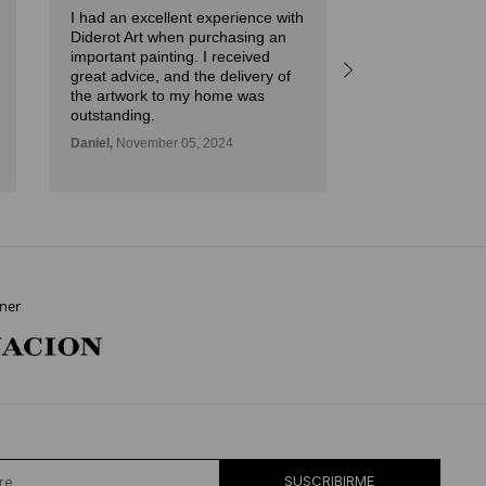
I had an excellent experience with
Spectacular prof
Diderot Art when purchasing an
Verónica,
Novemb
important painting. I received
great advice, and the delivery of
the artwork to my home was
outstanding.
Daniel,
November 05, 2024
ner
SUSCRIBIRME