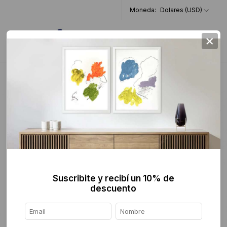
Moneda:
Dolares (USD)
×
0
Home
>
Pintura
>
Figurativa
>
Suscribite y recibí un 10% de
descuento