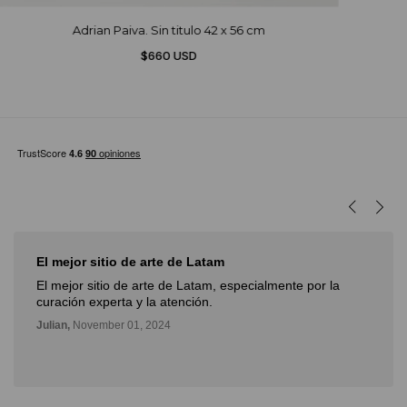
Adrian Paiva. Sin titulo 42 x 56 cm
$660 USD
I had an excellent experience with…
I had an excellent experience with Diderot Art when
purchasing an important painting. I received great advice,
and the delivery of the artwork to my home was
outstanding.
Daniel,
November 05, 2024