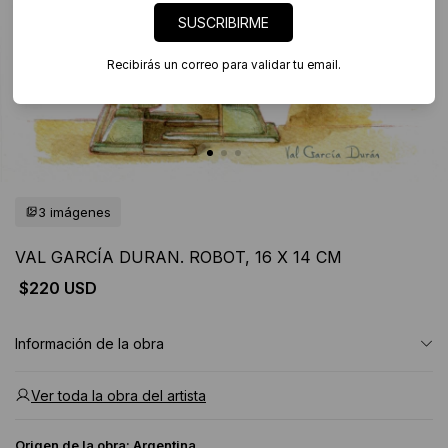
SUSCRIBIRME
Recibirás un correo para validar tu email.
3 imágenes
VAL GARCÍA DURAN. ROBOT, 16 X 14 CM
$220 USD
Información de la obra
Ver toda la obra del artista
Origen de la obra:
Argentina