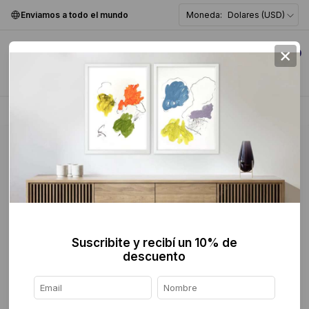
Enviamos a todo el mundo
Moneda:
Dolares (USD)
×
0
Home
>
Pintura
>
Figurativa
>
Suscribite y recibí un 10% de
descuento