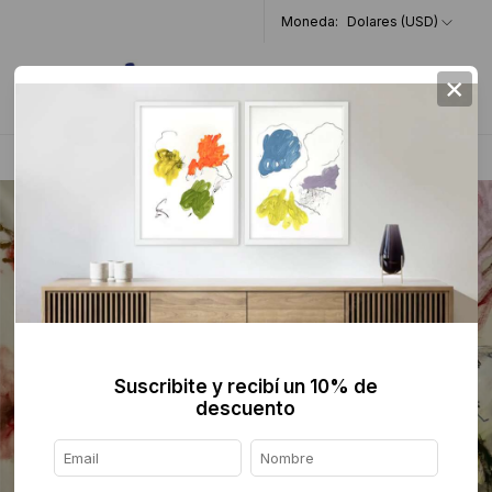
Moneda:
Dolares (USD)
×
0
Home
>
Pintura
>
Abstracta
>
Suscribite y recibí un 10% de
descuento