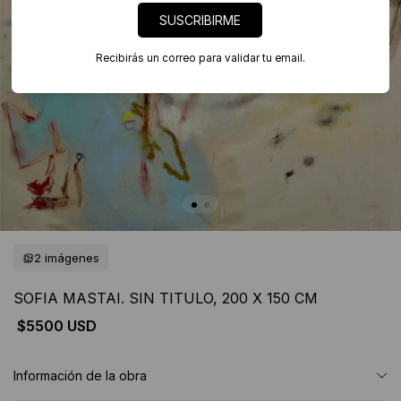
SUSCRIBIRME
Recibirás un correo para validar tu email.
2 imágenes
SOFIA MASTAI. SIN TITULO, 200 X 150 CM
$5500 USD
Información de la obra