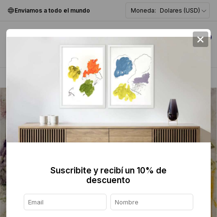
Enviamos a todo el mundo
Moneda:
Dolares (USD)
×
0
Home
>
Pintura
>
Suscribite y recibí un 10% de
descuento