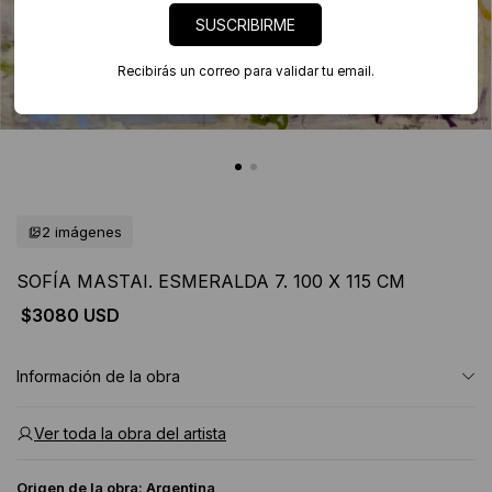
SUSCRIBIRME
Recibirás un correo para validar tu email.
2 imágenes
SOFÍA MASTAI. ESMERALDA 7. 100 X 115 CM
$3080 USD
Información de la obra
Ver toda la obra del artista
Origen de la obra:
Argentina