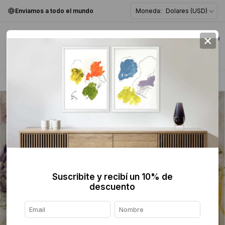
Enviamos a todo el mundo
Moneda:
Dolares (USD)
×
0
Home
>
Pintura
>
Suscribite y recibí un 10% de
descuento