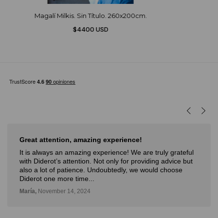
Magalí Milkis. Sin Título. 260x200cm.
$4400 USD
Muy buena experiencia
ruly grateful
Muy buena experiencia. Diderot es una excele
ing advice but
novedosa forma de poder ver, aprender, compr
ld choose
con la posibilidad de probarlo. Me fue muy bie
Deli,
September 12, 2024