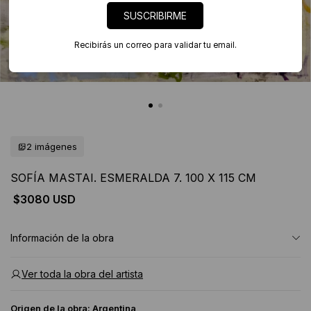
SUSCRIBIRME
Recibirás un correo para validar tu email.
2 imágenes
SOFÍA MASTAI. ESMERALDA 7. 100 X 115 CM
$3080 USD
Información de la obra
Ver toda la obra del artista
Origen de la obra:
Argentina