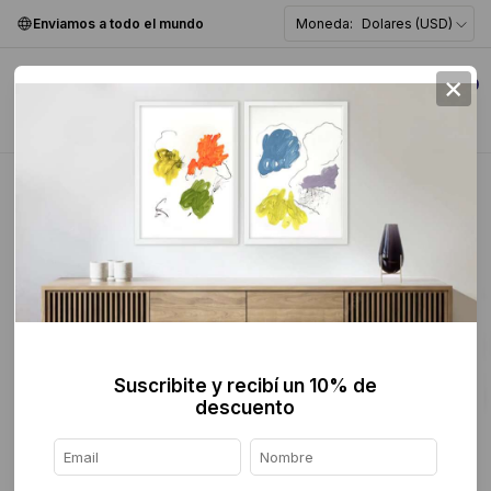
Enviamos a todo el mundo
Moneda:
Dolares (USD)
×
0
Home
>
Pintura
>
Abstracta
>
Suscribite y recibí un 10% de
descuento