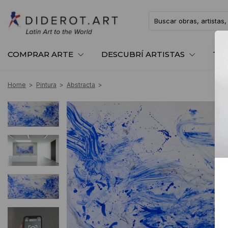
COMPRAR ARTE
DESCUBRÍ ARTISTAS
TE
Home
>
Pintura
>
Abstracta
>