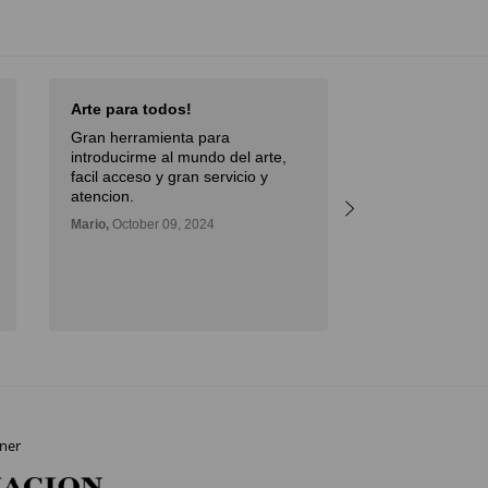
Arte para todos!
Excellent Serv
Gran herramienta para
Débora,
October 
introducirme al mundo del arte,
facil acceso y gran servicio y
atencion.
Mario,
October 09, 2024
ner