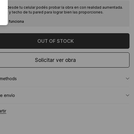
ndo desde tu celular podés probar la obra en con realidad aumentada.
piso y techo de tu pared para lograr bien las proporciones.
como funciona
Solicitar ver obra
 methods
e envío
tir