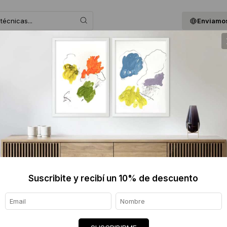
Enviamos
 ASESORAMOS
BLOG
QUIENES SOMOS
GIF
SERGIO
Informaci
Ver tod
Envíos
Suscribite y recibí un 10% de descuento
7 días
Certif
★★★★