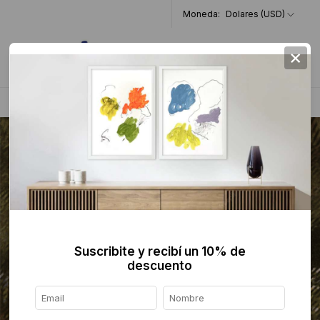
Moneda:
Dolares (USD)
×
0
Home
>
Collage
>
Suscribite y recibí un 10% de
descuento