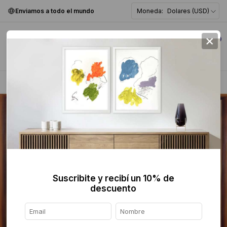
Enviamos a todo el mundo
Moneda:
Dolares (USD)
×
0
Home
>
Pintura
>
Figurativa
>
Suscribite y recibí un 10% de
descuento