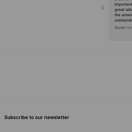
important
idad
Julian,
November 01, 2024
great adv
n!
the artw
outstandi
Daniel,
Nov
Subscribe to our newsletter