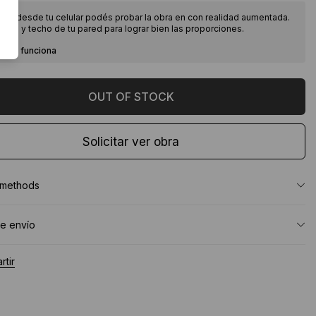
ndo desde tu celular podés probar la obra en con realidad aumentada.
piso y techo de tu pared para lograr bien las proporciones.
como funciona
Solicitar ver obra
 methods
e envío
tir