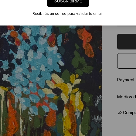
SUSCRIBIRME
Ingresa
Enfocar 
Recibirás un correo para validar tu email.
Ver 
Payment
Medíos d
Compar