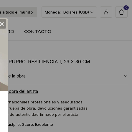
0
 a todo el mundo
Moneda:
Dolares (USD)
×
T CARD
CONTACTO
 CAPURRO. RESILIENCIA I, 23 X 30 CM
ón de la obra
a la obra del artista
 internacionales profesionales y asegurados.
 de prueba de obra, devoluciones garantizadas.
icado de autenticidad firmado por el artista
★
Trustpilot Score: Excelente