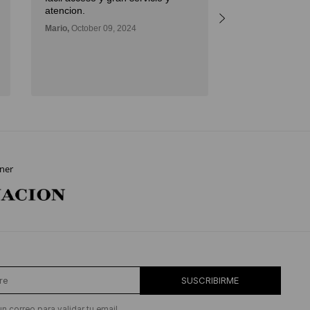
atencion.
Mario,
October 09, 2024
ner
SUSCRIBIRME
un correo para validar tu email.