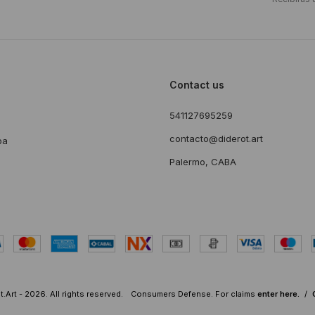
Contact us
541127695259
s
contacto@diderot.art
ba
Palermo, CABA
.Art - 2026. All rights reserved.
Consumers Defense. For claims
enter here.
/