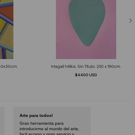
 40x30cm.
Magalí Milkis. Sin Título. 250 x 190cm.
$4400 USD
Arte para todos!
Excellent Serv
Gran herramienta para
Débora,
October 
introducirme al mundo del arte,
facil acceso y gran servicio y