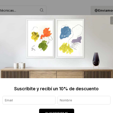
Enviamos
 ASESORAMOS
BLOG
QUIENES SOMOS
GIF
CECILIA
Informaci
Ver tod
Envíos
Suscribite y recibí un 10% de descuento
7 días
Certif
★★★★