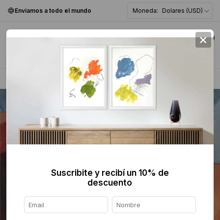
Enviamos a todo el mundo
Moneda:
Dolares (USD)
×
0
Home
>
Pintura
>
Figurativa
>
Suscribite y recibí un 10% de
descuento