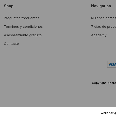
Shop
Navigation
Preguntas frecuentes
Quiénes somo
Términos y condiciones
7 días de prue
Asesoramiento gratuito
Academy
Contacto
Copyright Diderot
While naviga