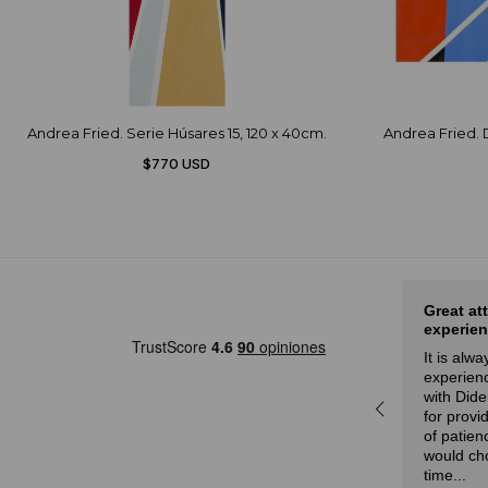
Andrea Fried. Serie Húsares 15, 120 x 40cm.
Andrea Fried. D
$770 USD
Nice selection of art and fair
Great at
prices
experien
rot
Eduardo,
28 de febrero, 2024
It is alw
a
experienc
r,
with Dide
idad
for provi
n!
of patien
would ch
time...