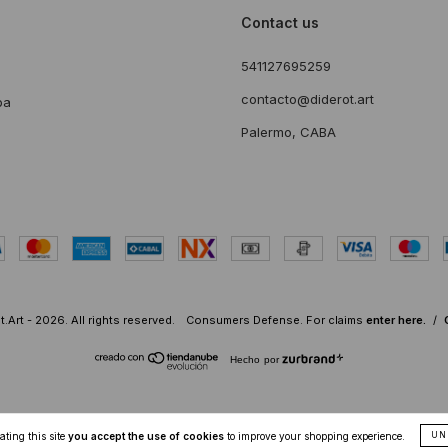
Contact us
541127695259
s
contacto@diderot.art
ba
Palermo, CABA
.Art - 2026. All rights reserved.
Consumers Defense. For claims
enter here.
/
Hecho por
ting this site
you accept the use of cookies
to improve your shopping experience.
UN