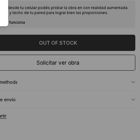
ndo desde tu celular podés probar la obra en con realidad aumentada.
piso y techo de tu pared para lograr bien las proporciones.
como funciona
Solicitar ver obra
 methods
e envío
tir