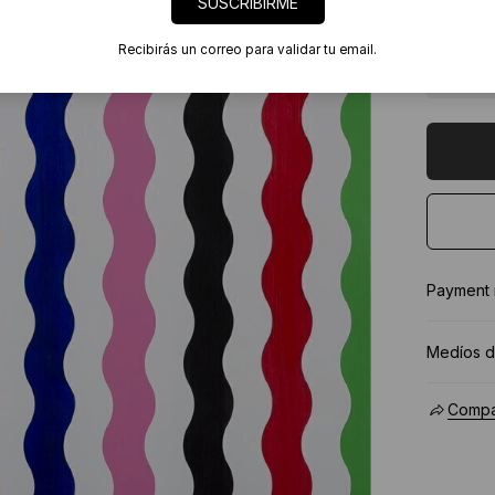
SUSCRIBIRME
Ingresa
Enfocar 
Recibirás un correo para validar tu email.
Ver 
Payment
Medíos d
Compar