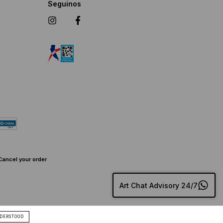
Seguinos
Cancel your order
Art Chat Advisory 24/7
DERSTOOD