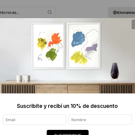
Enviamos
 ASESORAMOS
BLOG
QUIENES SOMOS
GIF
ANDREA
Informaci
Ver tod
Envíos
Suscribite y recibí un 10% de descuento
7 días
Certif
★★★★