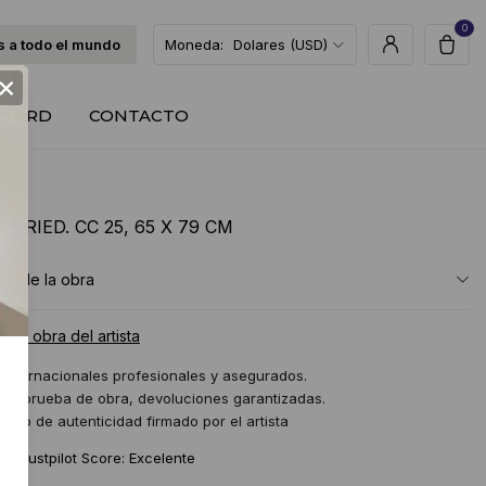
0
 a todo el mundo
Moneda:
Dolares (USD)
×
T CARD
CONTACTO
 FRIED. CC 25, 65 X 79 CM
ón de la obra
a la obra del artista
 internacionales profesionales y asegurados.
 de prueba de obra, devoluciones garantizadas.
icado de autenticidad firmado por el artista
★
Trustpilot Score: Excelente