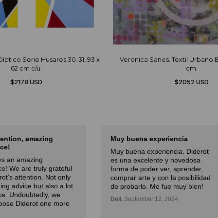
íptico Serie Husares 30-31, 93 x
Veronica Sanes. Textil Urbano Bl
62 cm c/u.
cm.
$2178 USD
$2052 USD
tention, amazing
Muy buena experiencia
ce!
Muy buena experiencia. Diderot
ays an amazing
es una excelente y novedosa
e! We are truly grateful
forma de poder ver, aprender,
rot’s attention. Not only
comprar arte y con la posibilidad
ding advice but also a lot
de probarlo. Me fue muy bien!
ce. Undoubtedly, we
Deli,
September 12, 2024
oose Diderot one more