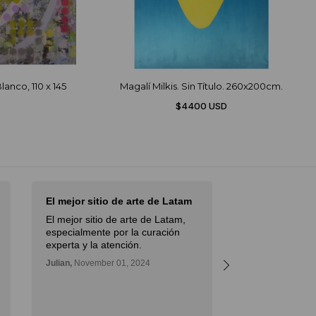
anco, 110 x 145
Magalí Milkis. Sin Título. 260x200cm.
$4400 USD
El mejor sitio de arte de Latam
I had an excel
with…
El mejor sitio de arte de Latam,
I had an excell
especialmente por la curación
Diderot Art wh
experta y la atención.
important paint
Julian,
November 01, 2024
great advice, a
the artwork to
outstanding.
Daniel,
November