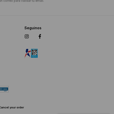
un correo para validar tu email.
Seguinos
Cancel your order