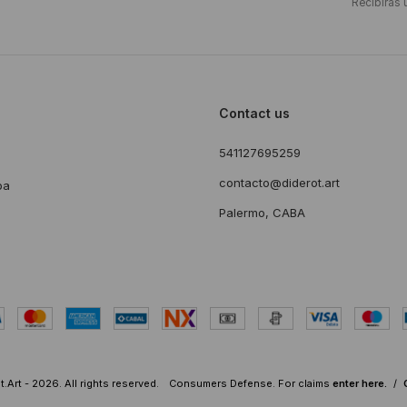
Recibirás 
Contact us
541127695259
s
contacto@diderot.art
ba
Palermo, CABA
.Art - 2026. All rights reserved.
Consumers Defense. For claims
enter here.
/