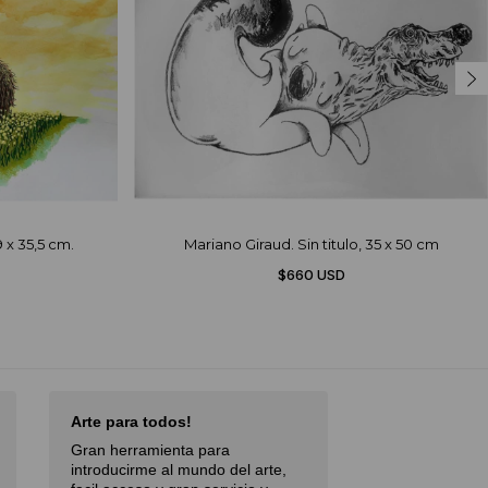
9 x 35,5 cm.
Mariano Giraud. Sin titulo, 35 x 50 cm
$660 USD
Arte para todos!
Excellent Serv
Gran herramienta para
Débora,
October 
introducirme al mundo del arte,