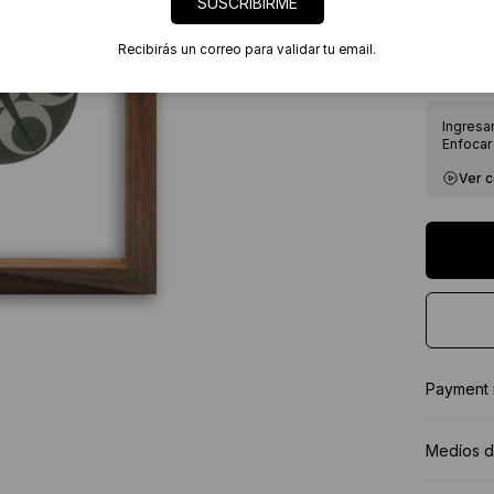
SUSCRIBIRME
7 días
Certif
Recibirás un correo para validar tu email.
★★★★
Ingresa
Enfocar 
Ver 
Payment
Medíos d