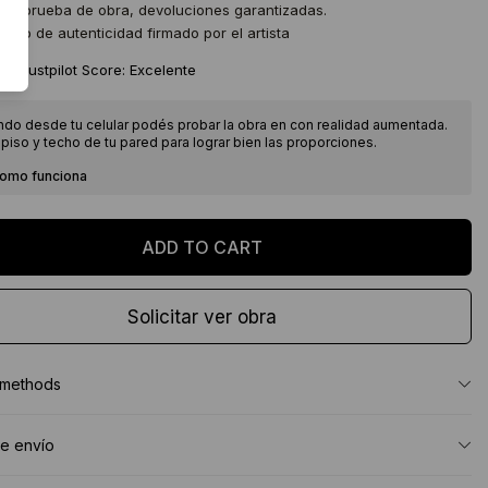
 de prueba de obra, devoluciones garantizadas.
icado de autenticidad firmado por el artista
★
Trustpilot Score: Excelente
ndo desde tu celular podés probar la obra en con realidad aumentada.
piso y techo de tu pared para lograr bien las proporciones.
como funciona
Solicitar ver obra
 methods
e envío