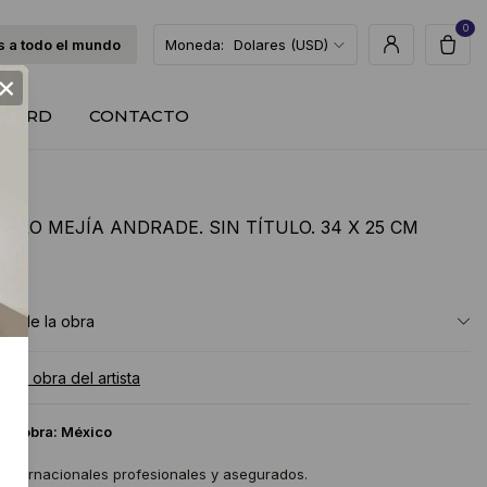
0
 a todo el mundo
Moneda:
Dolares (USD)
×
T CARD
CONTACTO
DRO MEJÍA ANDRADE. SIN TÍTULO. 34 X 25 CM
USD
ón de la obra
a la obra del artista
 la obra:
México
 internacionales profesionales y asegurados.