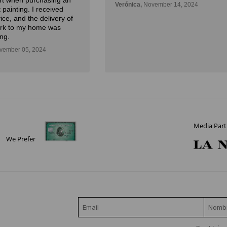
Art when purchasing an
Verónica,
November 14, 2024
 painting. I received
ice, and the delivery of
ork to my home was
ng.
ember 05, 2024
Media Part
We Prefer