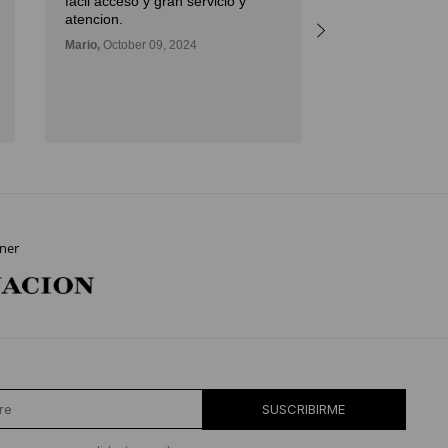
facil acceso y gran servicio y
atencion.
Mario,
October 09, 2024
ner
SUSCRIBIRME