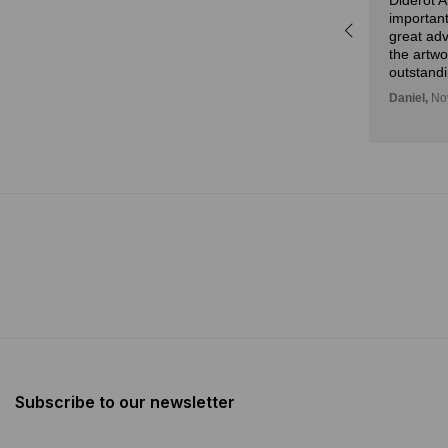
Diderot 
r,
experta y la atención.
important
idad
Julian,
November 01, 2024
great adv
n!
the artw
outstandi
Daniel,
Nov
Subscribe to our newsletter