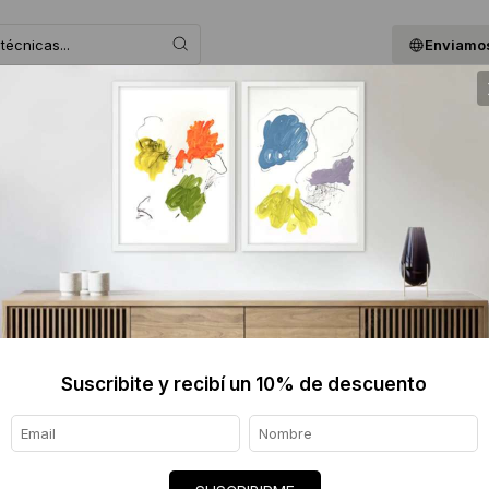
Enviamos
 ASESORAMOS
BLOG
QUIENES SOMOS
GIF
ALEJAN
$890 
Informaci
Ver tod
Suscribite y recibí un 10% de descuento
Origen de
Envíos