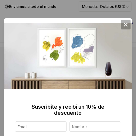
Enviamos a todo el mundo
Moneda:
Dolares (USD)
×
0
Suscribite y recibí un 10% de
descuento