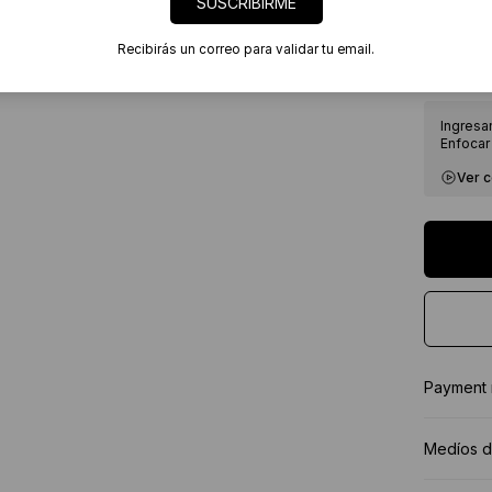
SUSCRIBIRME
7 días
Certif
Recibirás un correo para validar tu email.
★★★★
Ingresa
Enfocar 
Ver 
Payment
Medíos d