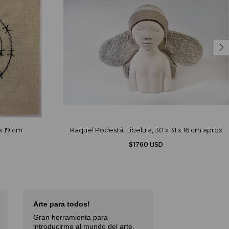
 x 19 cm
Raquel Podestá. Libelula, 30 x 31 x 16 cm aprox
$1760 USD
Arte para todos!
Excellent Serv
Gran herramienta para
Débora,
October 
introducirme al mundo del arte,