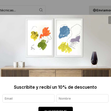
Enviamos
 ASESORAMOS
BLOG
QUIENES SOMOS
GIF
YAYA FI
$440 
Informaci
Ver tod
Suscribite y recibí un 10% de descuento
Origen de
Envíos