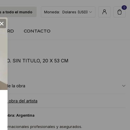
0
 a todo el mundo
Moneda:
Dolares (USD)
×
T CARD
CONTACTO
RPO. SIN TITULO, 20 X 53 CM
USD
ón de la obra
a la obra del artista
 la obra:
Argentina
 internacionales profesionales y asegurados.