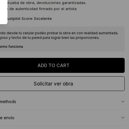
 de prueba de obra, devoluciones garantizadas.
icado de autenticidad firmado por el artista
★
Trustpilot Score: Excelente
ndo desde tu celular podés probar la obra en con realidad aumentada.
piso y techo de tu pared para lograr bien las proporciones.
como funciona
Solicitar ver obra
 methods
e envío