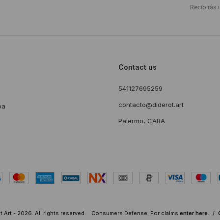
Recibirás 
Contact us
541127695259
s
contacto@diderot.art
ba
Palermo, CABA
.Art - 2026. All rights reserved.
Consumers Defense. For claims
enter here.
/