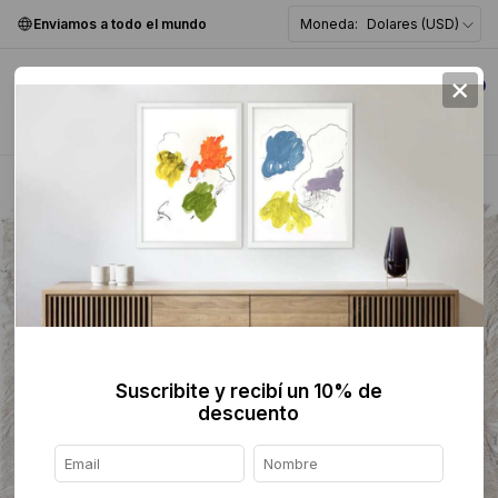
Enviamos a todo el mundo
Moneda:
Dolares (USD)
×
0
Home
>
Textil
>
Suscribite y recibí un 10% de
descuento