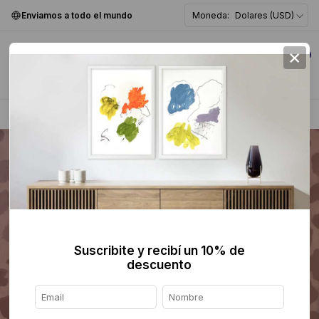
Enviamos a todo el mundo
Moneda:
Dolares (USD)
×
0
Home
>
Pintura
>
Figurativa
>
Suscribite y recibí un 10% de
descuento