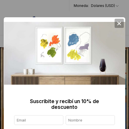
Moneda:
Dolares (USD)
×
0
Home
>
Pintura
>
Suscribite y recibí un 10% de
descuento