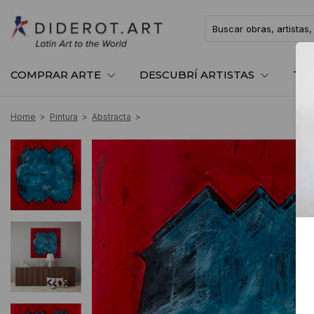
COMPRAR ARTE
DESCUBRÍ ARTISTAS
TE
Home
>
Pintura
>
Abstracta
>