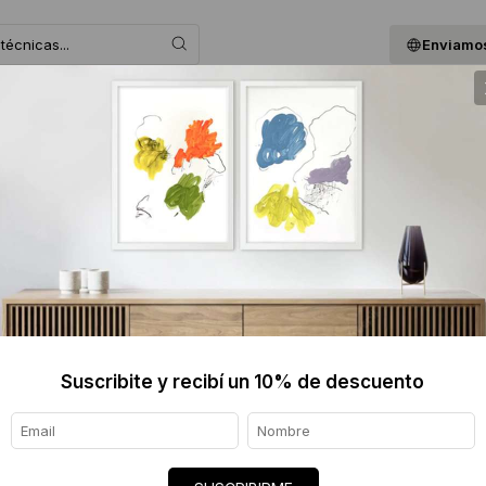
Enviamos
 ASESORAMOS
BLOG
QUIENES SOMOS
GIF
FERNAN
$4555 
Informaci
Ver tod
Suscribite y recibí un 10% de descuento
Origen de
Envíos