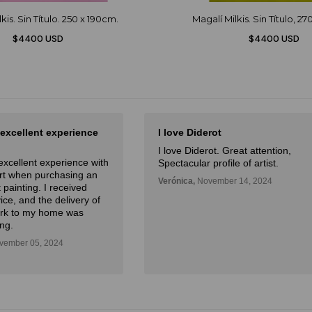
kis. Sin Título. 250 x 190cm.
Magalí Milkis. Sin Título, 2
$4400 USD
$4400 USD
 excellent experience
I love Diderot
I love Diderot. Great attention,
excellent experience with
Spectacular profile of artist.
Art when purchasing an
Verónica,
November 14, 2024
 painting. I received
ice, and the delivery of
ork to my home was
ng.
ember 05, 2024