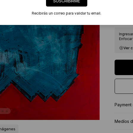
SUSCRIBIRME
7 días
Certif
Recibirás un correo para validar tu email.
★★★★
Ingresa
Enfocar 
Ver 
Payment
Medíos d
imágenes