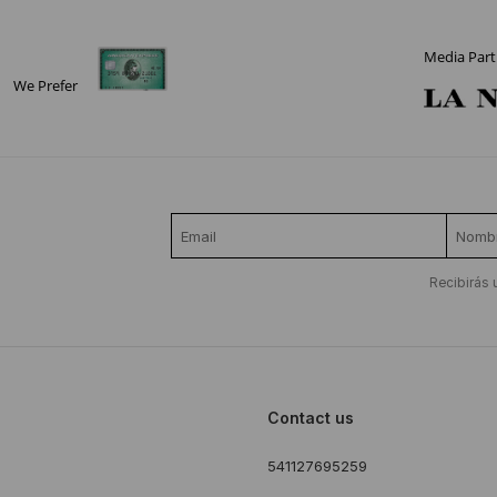
Media Part
We Prefer
Recibirás 
Contact us
541127695259
s