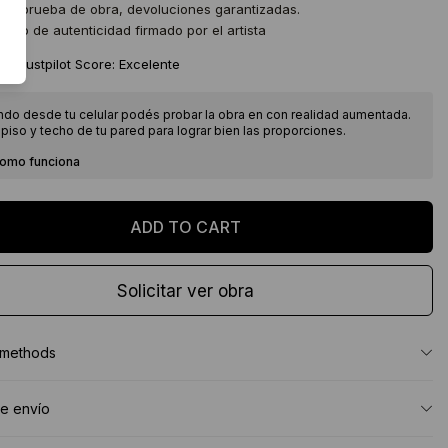
 de prueba de obra, devoluciones garantizadas.
icado de autenticidad firmado por el artista
★
Trustpilot Score: Excelente
ndo desde tu celular podés probar la obra en con realidad aumentada.
piso y techo de tu pared para lograr bien las proporciones.
como funciona
Solicitar ver obra
 methods
e envío