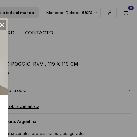
0
 a todo el mundo
Moneda:
Dolares (USD)
×
T CARD
CONTACTO
DO POGGIO. RVV , 119 X 119 CM
USD
ón de la obra
a la obra del artista
 la obra:
Argentina
 internacionales profesionales y asegurados.