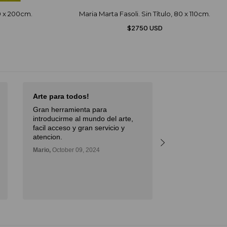
70 x 200cm.
Maria Marta Fasoli. Sin Título, 80 x 110cm.
$2750 USD
Arte para todos!
Excellent Serv
Gran herramienta para
Débora,
October 
introducirme al mundo del arte,
facil acceso y gran servicio y
atencion.
Mario,
October 09, 2024