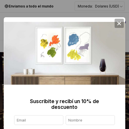
Enviamos a todo el mundo
Moneda:
Dolares (USD)
×
0
Home
>
Fotografía
>
Color
>
Suscribite y recibí un 10% de
descuento