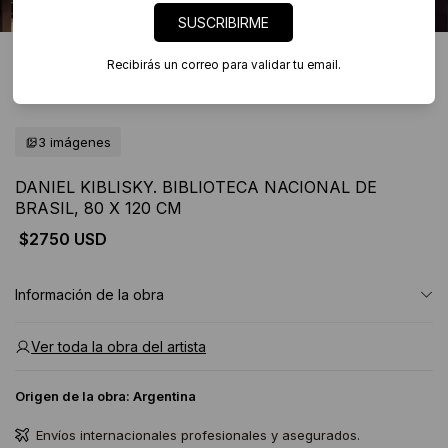
SUSCRIBIRME
Recibirás un correo para validar tu email.
3 imágenes
DANIEL KIBLISKY. BIBLIOTECA NACIONAL DE
BRASIL, 80 X 120 CM
$2750 USD
Información de la obra
Ver toda la obra del artista
Origen de la obra:
Argentina
Envíos internacionales profesionales y asegurados.