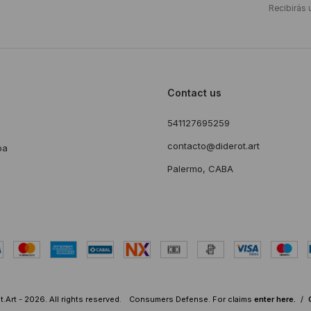
Recibirás 
Contact us
541127695259
s
contacto@diderot.art
ba
Palermo, CABA
.Art - 2026. All rights reserved.
Consumers Defense. For claims
enter here.
/