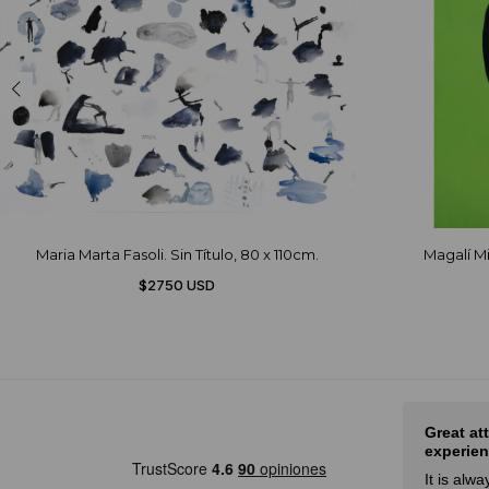
Maria Marta Fasoli. Sin Título, 80 x 110cm.
Magalí Mil
$2750 USD
ir
Great attention, amazing
Muy bue
experience!
Muy buen
It is always an amazing
es una e