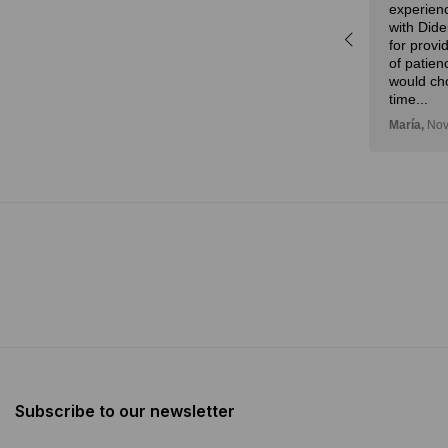
experience! We are truly grateful
forma de 
with Diderot’s attention. Not only
comprar a
for providing advice but also a lot
de proba
of patience. Undoubtedly, we
Deli,
Septe
would choose Diderot one more
time...
María,
November 14, 2024
Subscribe to our newsletter