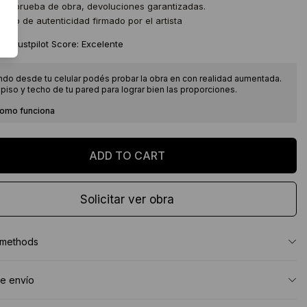
 de prueba de obra, devoluciones garantizadas.
icado de autenticidad firmado por el artista
★
Trustpilot Score: Excelente
ndo desde tu celular podés probar la obra en con realidad aumentada.
piso y techo de tu pared para lograr bien las proporciones.
como funciona
Solicitar ver obra
 methods
e envío