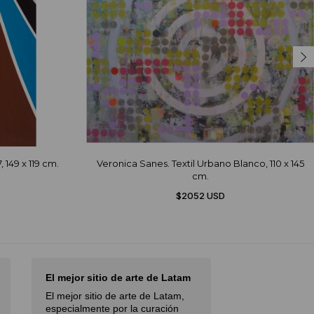
 149 x 119 cm.
Veronica Sanes. Textil Urbano Blanco, 110 x 145
cm.
$2052 USD
I had an excellent experience
I love Diderot
with…
I love Diderot. 
I had an excellent experience with
Spectacular prof