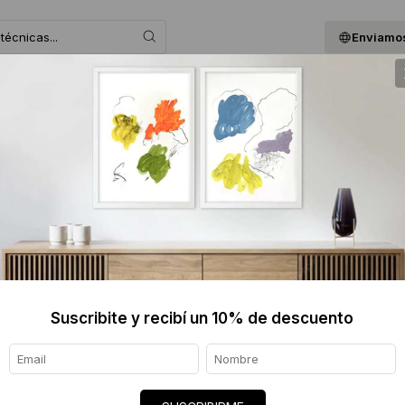
Enviamos
 ASESORAMOS
BLOG
QUIENES SOMOS
GIF
BÁRBAR
$2750
Informaci
Ver tod
Suscribite y recibí un 10% de descuento
Origen de
Envíos