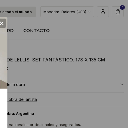
0
 a todo el mundo
Moneda:
Dolares (USD)
×
T CARD
CONTACTO
A DE LELLIS. SET FANTÁSTICO, 178 X 135 CM
 USD
ón de la obra
a la obra del artista
 la obra:
Argentina
 internacionales profesionales y asegurados.