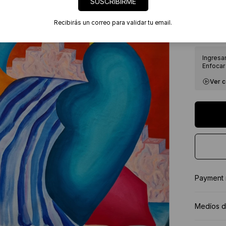
SUSCRIBIRME
7 días
Certif
Recibirás un correo para validar tu email.
★★★★
Ingresa
Enfocar 
Ver 
Payment
Medíos d