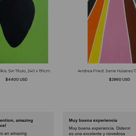
kis. Sin Título, 240 x 191cm.
Andrea Fried. Serie Húsares 17,
$4400 USD
$2860 USD
na experiencia
El mejor sitio de arte de Latam
a experiencia. Diderot
El mejor sitio de arte de Latam,
xcelente y novedosa
especialmente por la curación