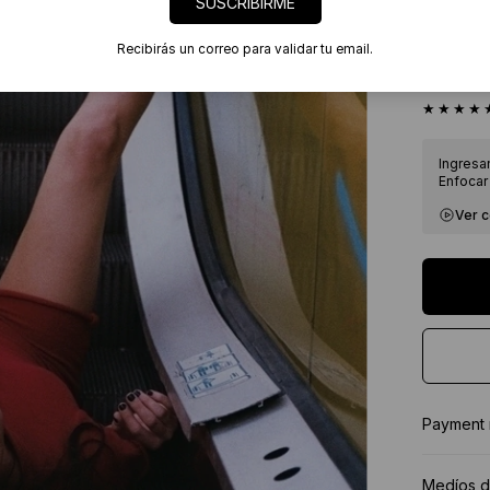
SUSCRIBIRME
Envíos
7 días
Recibirás un correo para validar tu email.
Certif
★★★★
Ingresa
Enfocar 
Ver 
Payment
Medíos d