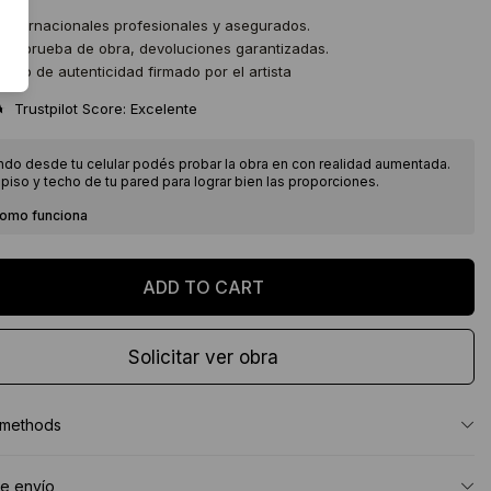
 internacionales profesionales y asegurados.
 de prueba de obra, devoluciones garantizadas.
icado de autenticidad firmado por el artista
★
Trustpilot Score: Excelente
ndo desde tu celular podés probar la obra en con realidad aumentada.
piso y techo de tu pared para lograr bien las proporciones.
como funciona
Solicitar ver obra
 methods
e envío