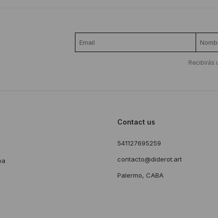
Recibirás 
Contact us
541127695259
s
contacto@diderot.art
ba
Palermo, CABA