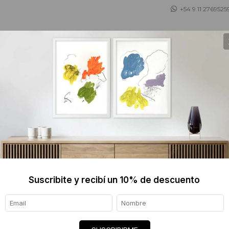
+54 9 11 2769525
 ASESORAMOS
TIENDA DE OBJETOS
BLOG
ANI BU
$880 
Informaci
Suscribite y recibí un 10% de descuento
Ver tod
Origen de