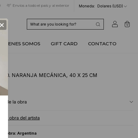
9
Envíos a todo el país y al exterior
Moneda:
Dolares (USD)
×
0
QUIENES SOMOS
GIFT CARD
CONTACTO
ERO. NARANJA MECÁNICA, 40 X 25 CM
USD
ón de la obra
a la obra del artista
 la obra:
Argentina