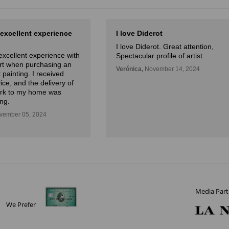
 excellent experience
I love Diderot
I love Diderot. Great attention,
excellent experience with
Spectacular profile of artist.
Art when purchasing an
Verónica,
November 14, 2024
 painting. I received
ice, and the delivery of
ork to my home was
ng.
ember 05, 2024
Media Part
We Prefer