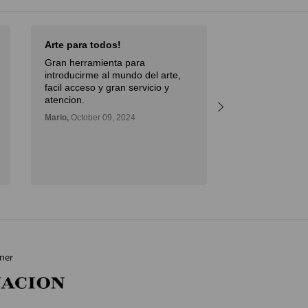
Arte para todos!
Excellent Serv
Gran herramienta para
Débora,
October 
introducirme al mundo del arte,
facil acceso y gran servicio y
atencion.
Mario,
October 09, 2024
ner