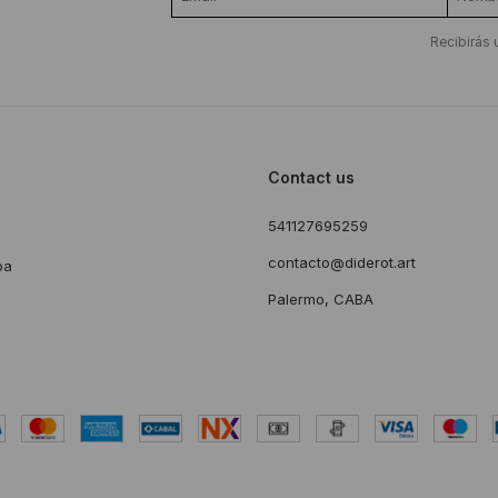
Recibirás 
Contact us
541127695259
s
contacto@diderot.art
ba
Palermo, CABA