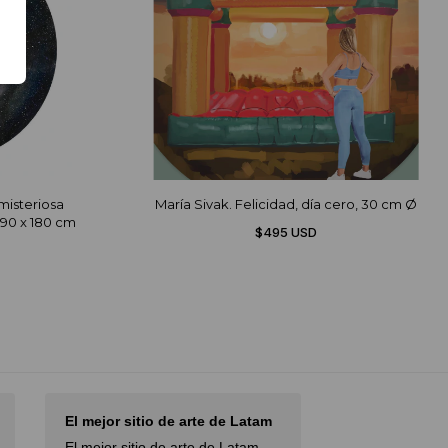
misteriosa
María Sivak. Felicidad, día cero, 30 cm Ø
190 x 180 cm
$495 USD
El mejor sitio de arte de Latam
I had an excel
with…
El mejor sitio de arte de Latam,