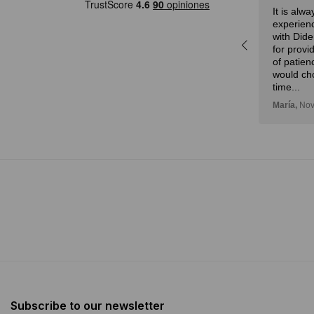
Eduardo,
28 de febrero, 2024
It is alw
a
experienc
r,
with Dide
idad
for provi
n!
of patien
would ch
time...
María,
Nov
Subscribe to our newsletter