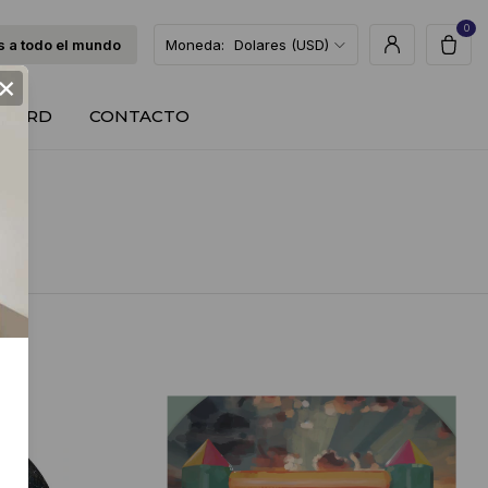
0
 a todo el mundo
Moneda:
Dolares (USD)
×
T CARD
CONTACTO