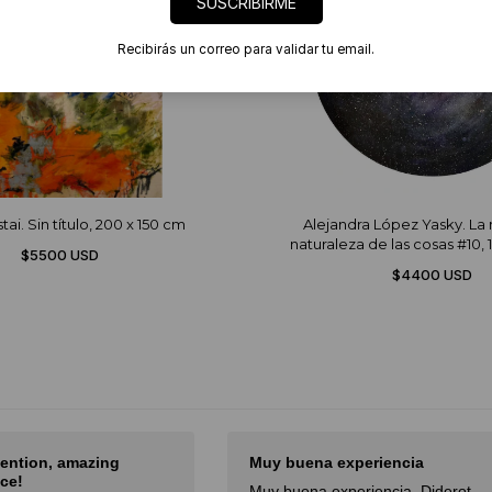
SUSCRIBIRME
Recibirás un correo para validar tu email.
ai. Sin título, 200 x 150 cm
Alejandra López Yasky. La 
naturaleza de las cosas #10, 
$5500 USD
$4400 USD
tention, amazing
Muy buena experiencia
ce!
Muy buena experiencia. Diderot