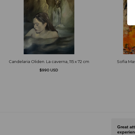
Candelaria Oliden. La caverna, 115 x 72 cm
Sofia Mast
$990 USD
Nice selection of art and fair
Great at
prices
experien
rot