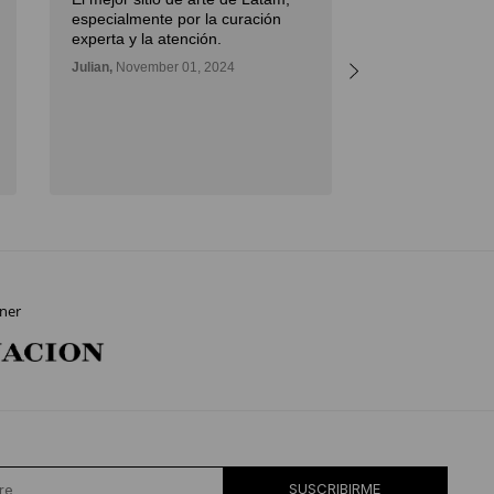
I had an excell
especialmente por la curación
Diderot Art wh
experta y la atención.
important paint
Julian,
November 01, 2024
great advice, a
the artwork to
outstanding.
Daniel,
November
ner
SUSCRIBIRME