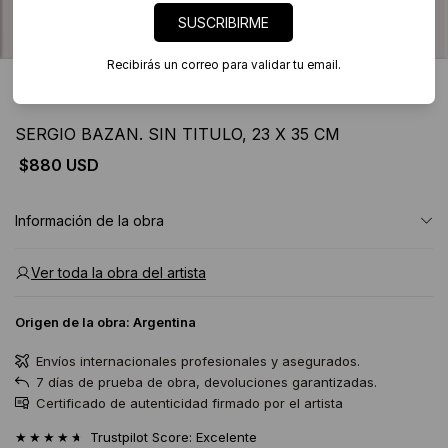
SUSCRIBIRME
Recibirás un correo para validar tu email.
2 imágenes
SERGIO BAZAN. SIN TITULO, 23 X 35 CM
$880 USD
Información de la obra
Ver toda la obra del artista
Origen de la obra:
Argentina
Envíos internacionales profesionales y asegurados.
7 días de prueba de obra, devoluciones garantizadas.
Certificado de autenticidad firmado por el artista
★★★★★
Trustpilot Score: Excelente