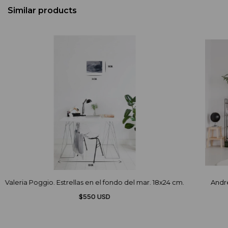
Similar products
Valeria Poggio. Estrellas en el fondo del mar. 18x24 cm.
Andre
$550 USD