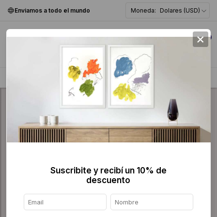
Enviamos a todo el mundo
Moneda:
Dolares (USD)
×
0
Home
>
Pintura
>
Figurativa
>
Suscribite y recibí un 10% de
descuento