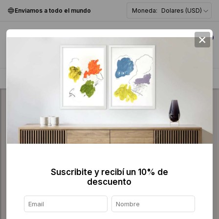
Enviamos a todo el mundo
Moneda:
Dolares (USD)
×
0
Home
>
Pintura
>
Figurativa
>
Suscribite y recibí un 10% de
descuento