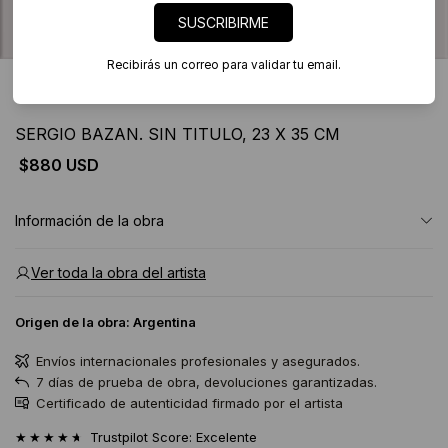
SUSCRIBIRME
Recibirás un correo para validar tu email.
2 imágenes
SERGIO BAZAN. SIN TITULO, 23 X 35 CM
$880 USD
Información de la obra
Ver toda la obra del artista
Origen de la obra:
Argentina
Envíos internacionales profesionales y asegurados.
7 días de prueba de obra, devoluciones garantizadas.
Certificado de autenticidad firmado por el artista
★★★★★
Trustpilot Score: Excelente