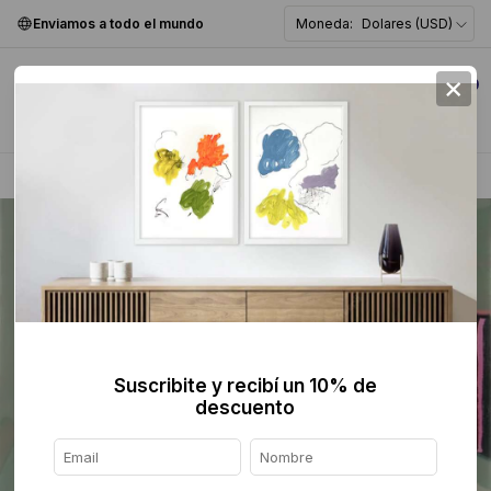
Enviamos a todo el mundo
Moneda:
Dolares (USD)
×
0
Home
>
Pintura
>
Abstracta
>
Suscribite y recibí un 10% de
descuento