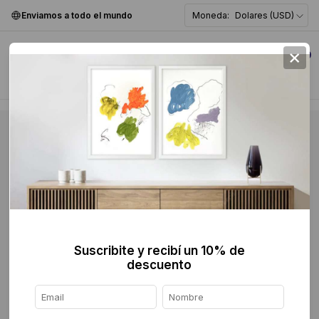
Enviamos a todo el mundo
Moneda:
Dolares (USD)
×
0
#ARTISTA EN FOCO
Ver nota a Luciana Levinton
#Artistaenfoco
Suscribite y recibí un 10% de
LUCIANA LEVINTON
descuento