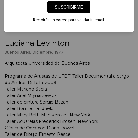
SUSCRIBIRME
Recibirás un correo para validar tu email.
Luciana Levinton
Buenos Aires, Diciembre, 1977
Arquitecta Universidad de Buenos Aires.
Programa de Artistas de UTDT, Taller Documental a cargo
de Andrés Di Tella. 2009
Taller Mariano Sapia
Taller Ariel Mlynarzewicz
Taller de pintura Sergio Bazan
Taller Ronnie Landfield
Taller Mary Beth Mac Kenzie , New York
Taller Acuarelas Frederick Brosen, New York,
Clínica de Obra con Diana Dowek
Taller de Dibujo Ernesto Pesce.