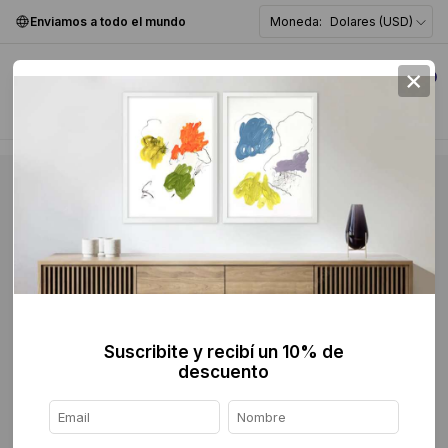
Enviamos a todo el mundo
Moneda:
Dolares (USD)
×
0
Suscribite y recibí un 10% de
descuento