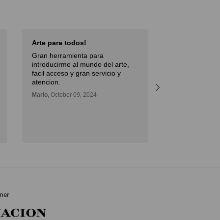
Arte para todos!
Excellent Serv
Gran herramienta para
Débora,
October 
introducirme al mundo del arte,
facil acceso y gran servicio y
atencion.
Mario,
October 09, 2024
ner