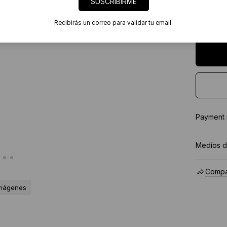
SUSCRIBIRME
7 días
Certif
Recibirás un correo para validar tu email.
★★★★
Payment
Medíos d
Compar
imágenes