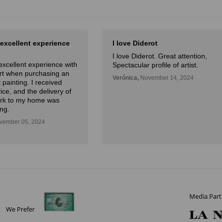
 excellent experience
I love Diderot
I love Diderot. Great attention,
excellent experience with
Spectacular profile of artist.
Art when purchasing an
Verónica,
November 14, 2024
 painting. I received
ice, and the delivery of
ork to my home was
ng.
ember 05, 2024
Media Part
We Prefer