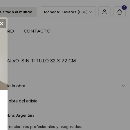
0
 a todo el mundo
Moneda:
Dolares (USD)
×
T CARD
CONTACTO
A CALVO. SIN TITULO 32 X 72 CM
USD
ón de la obra
a la obra del artista
 la obra:
Argentina
 internacionales profesionales y asegurados.