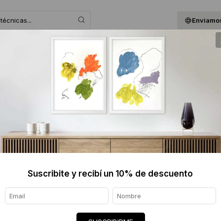
Enviamos
 ASESORAMOS
BLOG
QUIENES SOMOS
GIF
VALERI
$1364 
Informaci
Ver tod
Suscribite y recibí un 10% de descuento
Origen de
Envíos