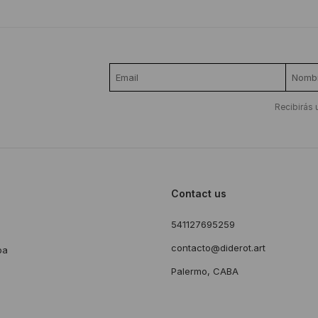
Recibirás 
Contact us
541127695259
s
contacto@diderot.art
ba
Palermo, CABA